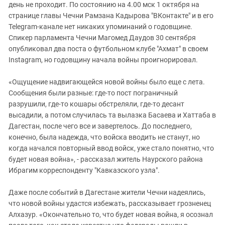
день не проходит. По состоянию на 4.00 мск 1 октября на
странице главы Чечни Рамзана Кадырова "ВКонтакте" и в его
Telegram-канале нет никаких упоминаний о годовщине.
Спикер парламента Чечни Магомед Даудов 30 сентября
опубликовал два поста о футбольном клубе "Ахмат" в своем
Instagram, но годовщину начала войны проигнорировал.
«Ощущение надвигающейся новой войны было еще с лета.
Сообщения были разные: где-то пост пограничный
разрушили, где-то кошары обстреляли, где-то десант
высадили, а потом случилась та вылазка Басаева и Хаттаба в
Дагестан, после чего все и завертелось. До последнего,
конечно, была надежда, что войска вводить не станут, но
когда начался повторный ввод войск, уже стало понятно, что
будет новая война», - рассказал житель Наурского района
Ибрагим корреспонденту "Кавказского узла".
Даже после событий в Дагестане жители Чечни надеялись,
что новой войны удастся избежать, рассказывает грозненец
Алхазур. «Окончательно то, что будет новая война, я осознал