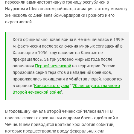
Южный Кавказ
пересекли административную границу республики в
Наурском и Шелковском районах, а авиация к этому моменту
ЮФО
же несколько дней вела бомбардировки Грозного и его
окрестностей.
Хотя официально новая война в Чечне началась в 1999-
м, фактически после заключения мирных соглашений в
Хасавюрте в 1996 году насилие на Кавказе не
прекращалось. За три условно мирных года после
окончания
Первой чеченской
на территории России
произошла серия терактов и нападений боевиков,
продолжались похищения и убийства людей, говорится
в справке "
Кавказского узла
" "
20 лет спустя: главное о
Второй чеченской войне
".
В годовщину начала Второй чеченской телеканал НТВ
показал сюжет с архивными кадрами боевых действий в
Чечне. В нем приводится краткая хронология событий,
которые предшествовали вводу федеральных сил