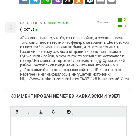
0
Оценить:
03.10.19 в 16:07
Маас Маасов
0
(Гость)
#
«Окончательно то, что будет новая война, я осознал после
того, как стало известно что федералы вошли в Шелковской
и Наурский районы. Понятно было, что все сместится в
Грозный, поэтому семью я отправил к родственникам в
Сунженский район, а сам какое-то время еще оставался в
городе".Наверное автор этих слов имел ввиду Сунженский
район Республики Ингушетия. Учитывая,что боевыми
действиями были охвачены все районы ЧР и почти все
население ЧР находилось в Ингушетии.Источник:
https://www.kavkaz-uzel.eu/articles/340711/© Кавказский Узел
КОММЕНТИРОВАНИЕ ЧЕРЕЗ КАВКАЗСКИЙ УЗЕЛ