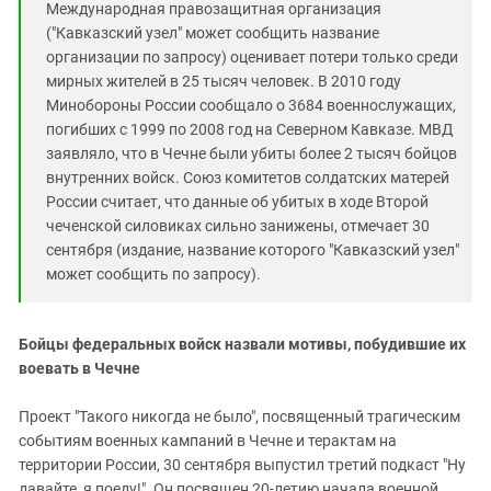
Международная правозащитная организация
("Кавказский узел" может сообщить название
организации по запросу) оценивает потери только среди
мирных жителей в 25 тысяч человек. В 2010 году
Минобороны России сообщало о 3684 военнослужащих,
погибших с 1999 по 2008 год на Северном Кавказе. МВД
заявляло, что в Чечне были убиты более 2 тысяч бойцов
внутренних войск. Союз комитетов солдатских матерей
России считает, что данные об убитых в ходе Второй
чеченской силовиках сильно занижены, отмечает 30
сентября (издание, название которого "Кавказский узел"
может сообщить по запросу).
Бойцы федеральных войск назвали мотивы, побудившие их
воевать в Чечне
Проект "Такого никогда не было", посвященный трагическим
событиям военных кампаний в Чечне и терактам на
территории России, 30 сентября выпустил третий подкаст "Ну
давайте, я поеду!". Он посвящен 20-летию начала военной