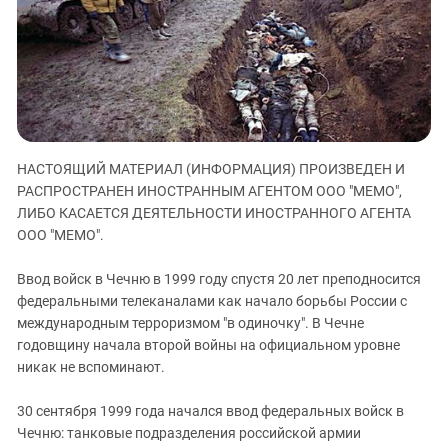
ЗАСТАВЛЯЕТ
Дагестан
КАВКАЗ ЗА ПАЛЕСТИНУ
Ингушетия
ИНАКОМЫСЛИЕ В ЧЕЧНЕ
Кабардино-Балкария
ПРЕСЛЕДОВАНИЕ АКТИВИСТОВ
МОБИЛИЗАЦИЯ И ПРОТЕСТЫ
Калмыкия
Карачаево-Черкесия
НАСТОЯЩИЙ МАТЕРИАЛ (ИНФОРМАЦИЯ) ПРОИЗВЕДЕН И
Краснодарский край
РАСПРОСТРАНЕН ИНОСТРАННЫМ АГЕНТОМ ООО "МЕМО",
Нагорный Карабах
ЛИБО КАСАЕТСЯ ДЕЯТЕЛЬНОСТИ ИНОСТРАННОГО АГЕНТА
Российская Федерация
ООО "МЕМО".
Ростовская область
Ввод войск в Чечню в 1999 году спустя 20 лет преподносится
Северная Осетия - Алания
федеральными телеканалами как начало борьбы России с
международным терроризмом "в одиночку". В Чечне
СКФО
годовщину начала второй войны на официальном уровне
Ставропольский край
никак не вспоминают.
Чечня
30 сентября 1999 года начался ввод федеральных войск в
Южная Осетия
Чечню: танковые подразделения российской армии