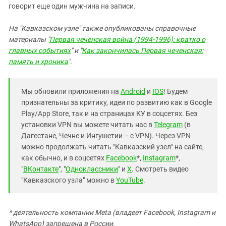
говорит еще один мужчина на записи.
На "Кавказском узле" также опубликованы справочные
материалы "
Первая чеченская война (1994-1996): кратко о
главных событиях
" и "
Как закончилась Первая чеченская:
память и хроника
".
Мы обновили приложения на
Android
и
IOS
! Будем
признательны за критику, идеи по развитию как в Google
Play/App Store, так и на страницах КУ в соцсетях. Без
установки VPN вы можете читать нас в
Telegram
(в
Дагестане, Чечне и Ингушетии – с VPN). Через VPN
можно продолжать читать "Кавказский узел" на сайте,
как обычно, и в соцсетях
Facebook
*,
Instagram
*,
"
ВКонтакте
", "
Одноклассники
" и
X
. Смотреть видео
"Кавказского узла" можно в
YouTube
.
* деятельность компании Meta (владеет Facebook, Instagram и
WhatsApp) запрещена в России.