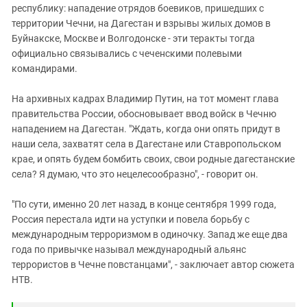
республику: нападение отрядов боевиков, пришедших с
территории Чечни, на Дагестан и взрывы жилых домов в
Буйнакске, Москве и Волгодонске - эти теракты тогда
официально связывались с чеченскими полевыми
командирами.
На архивных кадрах Владимир Путин, на тот момент глава
правительства России, обосновывает ввод войск в Чечню
нападением на Дагестан. "Ждать, когда они опять придут в
наши села, захватят села в Дагестане или Ставропольском
крае, и опять будем бомбить своих, свои родные дагестанские
села? Я думаю, что это нецелесообразно", - говорит он.
"По сути, именно 20 лет назад, в конце сентября 1999 года,
Россия перестала идти на уступки и повела борьбу с
международным терроризмом в одиночку. Запад же еще два
года по привычке называл международный альянс
террористов в Чечне повстанцами", - заключает автор сюжета
НТВ.