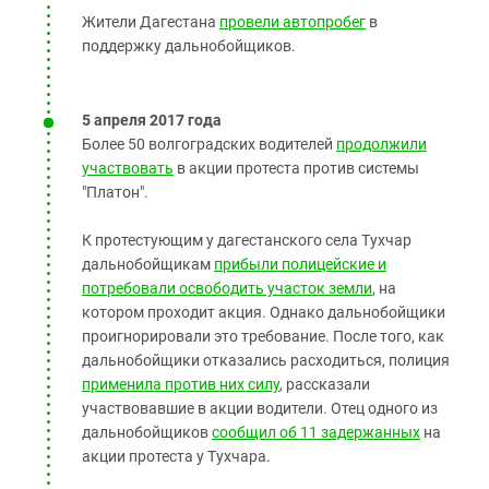
Жители Дагестана
провели автопробег
в
поддержку дальнобойщиков.
5 апреля 2017 года
Более 50 волгоградских водителей
продолжили
участвовать
в акции протеста против системы
"Платон".
К протестующим у дагестанского села Тухчар
дальнобойщикам
прибыли полицейские и
потребовали освободить участок земли
, на
котором проходит акция. Однако дальнобойщики
проигнорировали это требование. После того, как
дальнобойщики отказались расходиться, полиция
применила против них силу
, рассказали
участвовавшие в акции водители. Отец одного из
дальнобойщиков
сообщил об 11 задержанных
на
акции протеста у Тухчара.