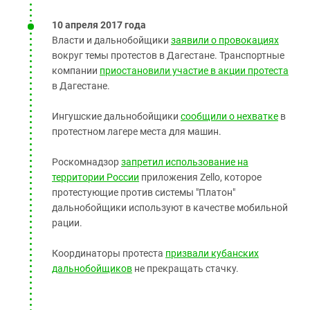
10 апреля 2017 года
Власти и дальнобойщики
заявили о провокациях
вокруг темы протестов в Дагестане. Транспортные
компании
приостановили участие в акции протеста
в Дагестане.
Ингушские дальнобойщики
сообщили о нехватке
в
протестном лагере места для машин.
Роскомнадзор
запретил использование на
территории России
приложения Zello, которое
протестующие против системы "Платон"
дальнобойщики используют в качестве мобильной
рации.
Координаторы протеста
призвали кубанских
дальнобойщиков
не прекращать стачку.