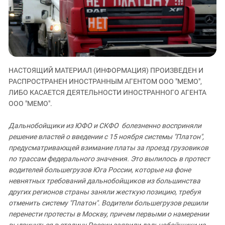
ЗАСТАВЛЯЕТ
Дагестан
КАВКАЗ ЗА ПАЛЕСТИНУ
Ингушетия
ИНАКОМЫСЛИЕ В ЧЕЧНЕ
Кабардино-Балкария
ПРЕСЛЕДОВАНИЕ АКТИВИСТОВ
МОБИЛИЗАЦИЯ И ПРОТЕСТЫ
Калмыкия
НАСТОЯЩИЙ МАТЕРИАЛ (ИНФОРМАЦИЯ) ПРОИЗВЕДЕН И
Карачаево-Черкесия
РАСПРОСТРАНЕН ИНОСТРАННЫМ АГЕНТОМ ООО "МЕМО",
Краснодарский край
ЛИБО КАСАЕТСЯ ДЕЯТЕЛЬНОСТИ ИНОСТРАННОГО АГЕНТА
Нагорный Карабах
ООО "МЕМО".
Российская Федерация
Дальнобойщики из ЮФО и СКФО болезненно восприняли
Ростовская область
решение властей о введении с 15 ноября системы "Платон",
предусматривающей взимание платы за проезд грузовиков
Северная Осетия - Алания
по трассам федерального значения. Это вылилось в протест
СКФО
водителей большегрузов Юга России, которые на фоне
Ставропольский край
невнятных требований дальнобойщиков из большинства
других регионов страны заняли жесткую позицию, требуя
Чечня
отменить систему "Платон". Водители большегрузов решили
Южная Осетия
перенести протесты в Москву, причем первыми о намерении