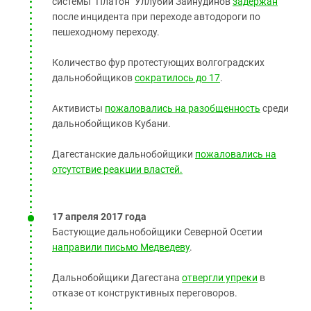
системы "Платон" Уллубий Зайнудинов
задержан
после инцидента при переходе автодороги по
пешеходному переходу.
Количество фур протестующих волгоградских
дальнобойщиков
сократилось до 17
.
Активисты
пожаловались на разобщенность
среди
дальнобойщиков Кубани.
Дагестанские дальнобойщики
пожаловались на
отсутствие реакции властей.
17 апреля 2017 года
Бастующие дальнобойщики Северной Осетии
направили письмо Медведеву
.
Дальнобойщики Дагестана
отвергли упреки
в
отказе от конструктивных переговоров.