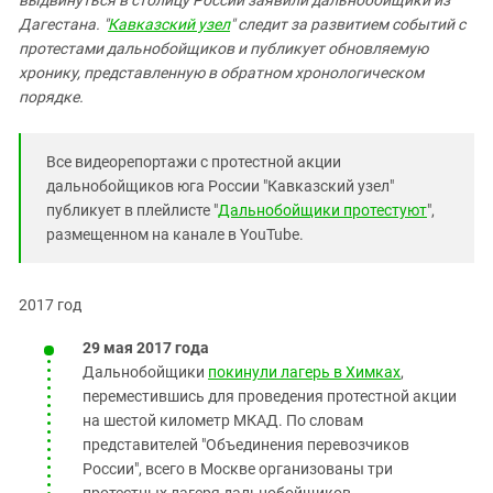
выдвинуться в столицу России заявили дальнобойщики из
Южный Кавказ
Дагестана. "
Кавказский узел
" следит за развитием событий с
ЮФО
протестами дальнобойщиков и публикует обновляемую
хронику, представленную в обратном хронологическом
порядке.
Все видеорепортажи с протестной акции
дальнобойщиков юга России "Кавказский узел"
публикует в плейлисте "
Дальнобойщики протестуют
",
размещенном на канале в YouTube.
2017 год
29 мая 2017 года
Дальнобойщики
покинули лагерь в Химках
,
переместившись для проведения протестной акции
на шестой километр МКАД. По словам
представителей "Объединения перевозчиков
России", всего в Москве организованы три