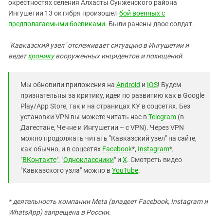
Южный Кавказ
окрестностях селения Алхасты Сунженского района
Ингушетии 13 октября произошел
бой военных с
ЮФО
предполагаемыми боевиками
. Были ранены двое солдат.
"Кавказский узел" отслеживает ситуацию в Ингушетии и
ведет
хронику
вооруженных инцидентов и похищений.
Мы обновили приложения на
Android
и
IOS
! Будем
признательны за критику, идеи по развитию как в Google
Play/App Store, так и на страницах КУ в соцсетях. Без
установки VPN вы можете читать нас в
Telegram
(в
Дагестане, Чечне и Ингушетии – с VPN). Через VPN
можно продолжать читать "Кавказский узел" на сайте,
как обычно, и в соцсетях
Facebook
*,
Instagram
*,
"
ВКонтакте
", "
Одноклассники
" и
X
. Смотреть видео
"Кавказского узла" можно в
YouTube
.
* деятельность компании Meta (владеет Facebook, Instagram и
WhatsApp) запрещена в России.