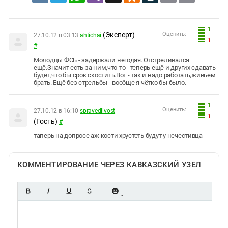
1
(Эксперт)
Оценить:
27.10.12 в 03:13
ahtichai
1
#
Молодцы ФСБ - задержали негодяя. Отстреливался
ещё.Значит есть за ним,что-то - теперь ещё и других сдавать
будет,что бы срок скостить.Вот - так и надо работать,живьем
брать. Ещё без стрельбы - вообще я чётко бы было.
1
Оценить:
27.10.12 в 16:10
spravedlivost
1
(Гость)
#
таперь на допросе аж кости хрустеть будут у нечестивца
КОММЕНТИРОВАНИЕ ЧЕРЕЗ КАВКАЗСКИЙ УЗЕЛ