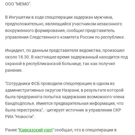
ЗАСТАВЛЯЕТ
ООО "МЕМО".
Дагестан
КАВКАЗ ЗА ПАЛЕСТИНУ
Ингушетия
ИНАКОМЫСЛИЕ В ЧЕЧНЕ
В Ингушетии в ходе спецоперации задержан мужчина,
предположительно, являющийся участником незаконного
Кабардино-Балкария
ПРЕСЛЕДОВАНИЕ АКТИВИСТОВ
вооруженного формирования, сообщил представитель
МОБИЛИЗАЦИЯ И ПРОТЕСТЫ
Калмыкия
управления Следственного комитета России по республике.
Карачаево-Черкесия
Инцидент, по данным представителя ведомства, произошел
Краснодарский край
около 18.30. В настоящее время задержанный находится под
Нагорный Карабах
охраной в республиканской больнице, так как получил
ранение.
Российская Федерация
Ростовская область
"Сотрудники ФСБ проводили спецоперацию в одном из
Северная Осетия - Алания
административных округов Назрани, в результате которой
была предпринята попытка задержания возможного члена
СКФО
бандподполья. Имеется предварительная информация, что
Ставропольский край
была перестрелка", - цитирует источник в управлении СКР
РИА "Новости".
Чечня
Южная Осетия
Ранее "
Кавказский узел
"
сообщал, что в спецоперации в