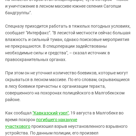
Южный Кавказ
и уничтожение в лесном массиве южнее селения Сагопши
ЮФО
бандгруппы".
Спецназу приходится работать в тяжелых погодных условиях,
сообщает "Интерфакс". "В лесистой местности сейчас большая
влажность и сильный туман, однако поисковые мероприятия
не прекращаются. В спецоперации задействованы
необходимые силы и средства", – сказал источник в
правоохранительных органах.
При этом он не уточнил количество боевиков, которые могут
скрываться в лесном массиве. По его словам, скрывающиеся
в лесу боевики причастны к организации теракта,
совершенного на похоронах полицейского в Малгобекском
районе.
Как сообщал
"Кавказский узел"
, 19 августа в Малгобеке во
время похорон
погибшего накануне
участкового
произошел взрыв неустановленного взрывного
устройства. По данным полиции, его произвел