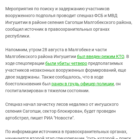
ЗАСТАВЛЯЕТ
Дагестан
Мероприятия по поиску и задержанию участников
КАВКАЗ ЗА ПАЛЕСТИНУ
Ингушетия
вооруженного подполья проводит спецназ ФСБ и МВД
ИНАКОМЫСЛИЕ В ЧЕЧНЕ
Ингушетии в районе селения Сагопши Малгобекского района,
Кабардино-Балкария
ПРЕСЛЕДОВАНИЕ АКТИВИСТОВ
сообщил источник в правоохранительных органах
МОБИЛИЗАЦИЯ И ПРОТЕСТЫ
Калмыкия
республики.
Карачаево-Черкесия
Напомним, утром 28 августа в Малгобеке и части
Краснодарский край
Малгобекского района Ингушетии
был введен режим КТО
. В
Нагорный Карабах
ходе спецоперации
были убиты четверо
предполагаемых
участников незаконных вооруженных формирований, еще
Российская Федерация
двое задержаны. Также сообщалось, что в ходе
Ростовская область
боестолкновения был
ранен в грудь офицер полиции
, он
госпитализирован в тяжелом состоянии.
Северная Осетия - Алания
СКФО
Спецназ начал зачистку лесов недалеко от ингушского
селения Сагопши, сектор блокирован, будет проведен
Ставропольский край
артобстрел, пишет РИА "Новости".
Чечня
Южная Осетия
По информации источника в правоохранительных органах,
начинается второй этап спецоперации, "суть которой – поиск