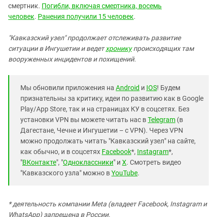
смертник.
Погибли, включая смертника, восемь
человек
.
Ранения получили 15 человек
.
"Кавказский узел" продолжает отслеживать развитие
ситуации в Ингушетии и ведет
хронику
происходящих там
вооруженных инцидентов и похищений.
Мы обновили приложения на
Android
и
IOS
! Будем
признательны за критику, идеи по развитию как в Google
Play/App Store, так и на страницах КУ в соцсетях. Без
установки VPN вы можете читать нас в
Telegram
(в
Дагестане, Чечне и Ингушетии – с VPN). Через VPN
можно продолжать читать "Кавказский узел" на сайте,
как обычно, и в соцсетях
Facebook
*,
Instagram
*,
"
ВКонтакте
", "
Одноклассники
" и
X
. Смотреть видео
"Кавказского узла" можно в
YouTube
.
* деятельность компании Meta (владеет Facebook, Instagram и
WhatsApp) запрещена в России.