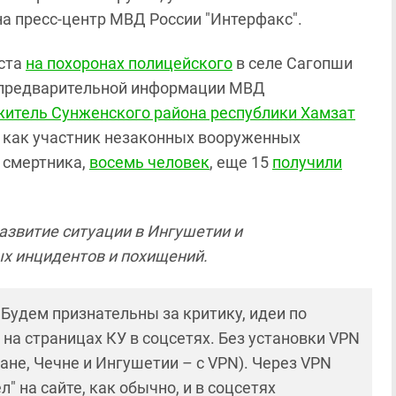
на пресс-центр МВД России "Интерфакс".
уста
на похоронах полицейского
в селе Сагопши
 предварительной информации МВД
житель Сунженского района республики Хамзат
е как участник незаконных вооруженных
 смертника,
восемь человек
, еще 15
получили
азвитие ситуации в Ингушетии и
х инцидентов и похищений.
! Будем признательны за критику, идеи по
и на страницах КУ в соцсетях. Без установки VPN
ане, Чечне и Ингушетии – с VPN). Через VPN
 на сайте, как обычно, и в соцсетях