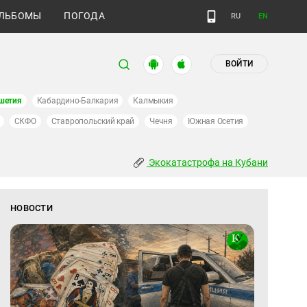
ЛЬБОМЫ
ПОГОДА
RU
EN
ВОЙТИ
шетия
Кабардино-Балкария
Калмыкия
СКФО
Ставропольский край
Чечня
Южная Осетия
Экокатастрофа на Кубани
НОВОСТИ