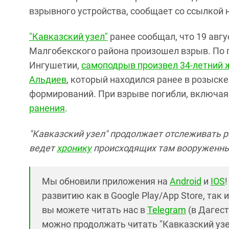
взрывного устройства, сообщает со ссылкой 
"Кавказский узел"
ранее сообщал, что 19 авг
Малгобекского района произошел взрыв. По
Ингушетии,
самоподрыв произвел 34-летний 
Альдиев
, который находился ранее в розыск
формирований. При взрыве погибли, включая
ранения
.
"Кавказский узел" продолжает отслеживать р
ведет
хронику
происходящих там вооруженны
Мы обновили приложения на
Android
и
IOS
развитию как в Google Play/App Store, так 
вы можете читать нас в
Telegram
(в Дагест
можно продолжать читать "Кавказский узел"