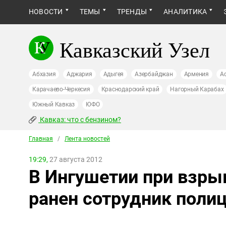
НОВОСТИ
ТЕМЫ
ТРЕНДЫ
АНАЛИТИКА
Кавказский Узел
Абхазия
Аджария
Адыгея
Азербайджан
Армения
А
Карачаево-Черкесия
Краснодарский край
Нагорный Карабах
Южный Кавказ
ЮФО
Кавказ: что с бензином?
Главная
/
Лента новостей
19:29,
27 августа 2012
В Ингушетии при взры
ранен сотрудник поли