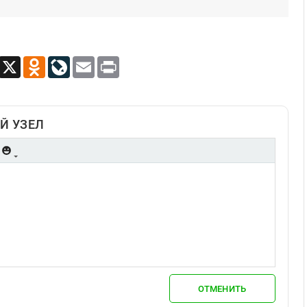
App
Viber
X
Odnoklassniki
LiveJournal
Email
Print
Й УЗЕЛ
ОТМЕНИТЬ