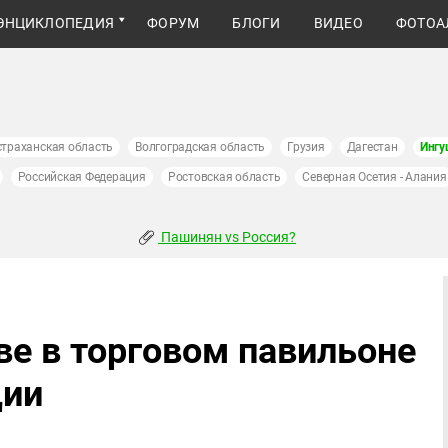
ЭНЦИКЛОПЕДИЯ
ФОРУМ
БЛОГИ
ВИДЕО
ФОТОА
страханская область
Волгоградская область
Грузия
Дагестан
Ингу
Российская Федерация
Ростовская область
Северная Осетия - Алания
Пашинян vs Россия?
ве в торговом павильоне
ции