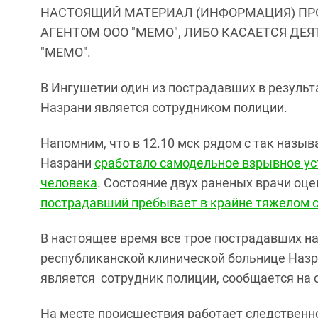
НАСТОЯЩИЙ МАТЕРИАЛ (ИНФОРМАЦИЯ) ПР
АГЕНТОМ ООО "МЕМО", ЛИБО КАСАЕТСЯ ДЕ
"МЕМО".
В Ингушетии один из пострадавших в результ
Назрани является сотрудником полиции.
Напомним, что в 12.10 мск рядом с так наз
Назрани
сработало самодельное взрывное ус
человека
. Состояние двух раненых врачи оц
пострадавший пребывает в крайне тяжелом 
В настоящее время все трое пострадавших н
республиканской клинической больнице Назр
является сотрудник полиции, сообщается на 
На месте происшествия работает следственно