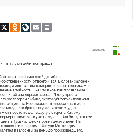
App
Viber
X
Odnoklassniki
LiveJournal
Email
Print
1
Оценить:
0
ии, пытаются добиться правды
 Снято за несколько дней до гибели
бо отрешенности от всего и вся. В словах заложен
ерно, именно этим измеряется сила человека – в
чаяние. Стойкость – не что иное, как проявление
е в иной раз дороже всего… - Я хочу просто
шего разговора Альбина, сестра убитого силовиками
него студента Российского Университета имени
го младшего брата. Он у меня тоже студент.
– он просто пошел в другую сторону. Как ему
арьеры, ничего его уже не ждет… - Альбина, как все
дыха в Турции, где он провел десять дней. На
е с соседским парнем – Хаяури Магомедом,
прилетел из Москвы за день до произошедшего.