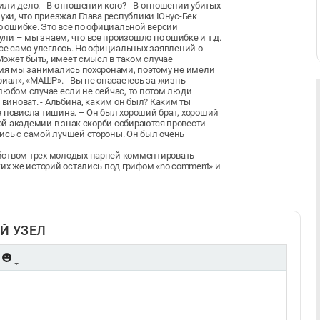
ли дело. - В отношении кого? - В отношении убитых
лухи, что приезжал Глава республики Юнус-Бек
по ошибке. Это все по официальной версии
ли – мы знаем, что все произошло по ошибке и т.д.
все само улеглось. Но официальных заявлений о
 Может быть, имеет смысл в таком случае
ремя мы занимались похоронами, поэтому не имели
иал», «МАШР». - Вы не опасаетесь за жизнь
в любом случае если не сейчас, то потом люди
 виноват. - Альбина, каким он был? Каким ты
е повисла тишина. – Он был хороший брат, хороший
кой академии в знак скорби собираются провести
ись с самой лучшей стороны. Он был очень
йством трех молодых парней комментировать
ких же историй остались под грифом «no comment» и
Й УЗЕЛ