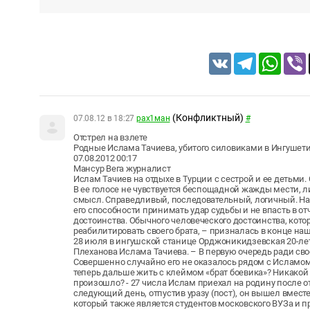
VK
Telegram
Whats
(Конфликтный)
07.08.12 в 18:27
рах1ман
#
Отстрел на взлете
Родные Ислама Тачиева, убитого силовиками в Ингушет
07.08.2012 00:17
Мансур Вега журналист
Ислам Тачиев на отдыхе в Турции с сестрой и ее детьми.
В ее голосе не чувствуется беспощадной жажды мести, ли
смысл. Справедливый, последовательный, логичный. Нав
его способности принимать удар судьбы и не впасть в от
достоинства. Обычного человеческого достоинства, которо
реабилитировать своего брата, – призналась в конце на
28 июля в ингушской станице Орджоникидзевская 20-лет
Плеханова Ислама Тачиева. – В первую очередь ради свое
Совершенно случайно его не оказалось рядом с Исламом 
теперь дальше жить с клеймом «брат боевика»? Никакой к
произошло? - 27 числа Ислам приехал на родину после от
следующий день, отпустив уразу (пост), он вышел вмест
который также является студентов московского ВУЗа и 