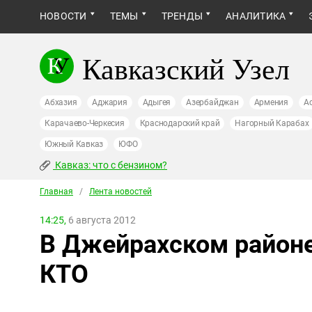
НОВОСТИ
ТЕМЫ
ТРЕНДЫ
АНАЛИТИКА
Кавказский Узел
Абхазия
Аджария
Адыгея
Азербайджан
Армения
А
Карачаево-Черкесия
Краснодарский край
Нагорный Карабах
Южный Кавказ
ЮФО
Кавказ: что с бензином?
Главная
/
Лента новостей
14:25,
6 августа 2012
В Джейрахском район
КТО