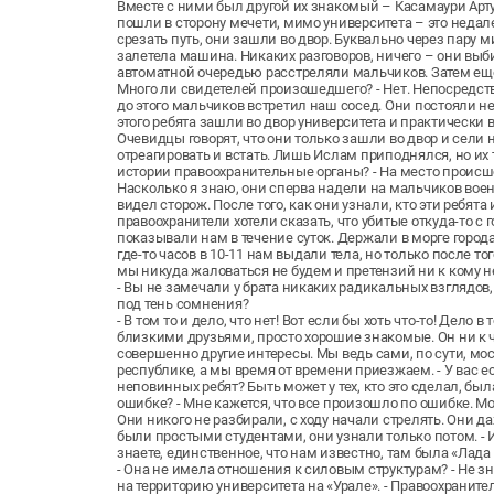
Вместе с ними был другой их знакомый – Касамаури Артур
пошли в сторону мечети, мимо университета – это недалек
срезать путь, они зашли во двор. Буквально через пару ми
залетела машина. Никаких разговоров, ничего – они выб
автоматной очередью расстреляли мальчиков. Затем еще
Много ли свидетелей произошедшего? - Нет. Непосредст
до этого мальчиков встретил наш сосед. Они постояли н
этого ребята зашли во двор университета и практически
Очевидцы говорят, что они только зашли во двор и сели 
отреагировать и встать. Лишь Ислам приподнялся, но их т
истории правоохранительные органы? - На место происш
Насколько я знаю, они сперва надели на мальчиков вое
видел сторож. После того, как они узнали, кто эти ребята
правоохранители хотели сказать, что убитые откуда-то с 
показывали нам в течение суток. Держали в морге города
где-то часов в 10-11 нам выдали тела, но только после то
мы никуда жаловаться не будем и претензий ни к кому 
- Вы не замечали у брата никаких радикальных взглядов, л
под тень сомнения?
- В том то и дело, что нет! Вот если бы хоть что-то! Дело 
близкими друзьями, просто хорошие знакомые. Он ни к ч
совершенно другие интересы. Мы ведь сами, по сути, мо
республике, а мы время от времени приезжаем. - У вас ес
неповинных ребят? Быть может у тех, кто это сделал, бы
ошибке? - Мне кажется, что все произошло по ошибке. Мож
Они никого не разбирали, с ходу начали стрелять. Они даж
были простыми студентами, они узнали только потом. - Из
знаете, единственное, что нам известно, там была «Лада
- Она не имела отношения к силовым структурам? - Не зн
на территорию университета на «Урале». - Правоохранит