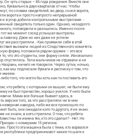
. Он чуть старше – 86 года рождения. Вместе они
о, буквально в двух кварталах от нас. Чтобы
нут, по словам свидетелей, во двор, снося ворота,
или ворота и просто напросто непрерывной
 и в упор добили контрольными выстрелами. -
венный свидетель только один. Однако, незадолго
емного, поговорили и разошлись. Именно после
 в тот же момент сосед услышал выстрелы.
на лавочку. Двое из них даже не успели
ут же расстреляли. - Как проявили себя в этой
ествия вызвали людей из Следственного комитета.
нную форму, положили рядом оружие – это все
 и то, что это студенты, они форму сняли. Изначально
гор спустились. Тела мальчиков не отдавали и не
 Назрань, ничего не говорили. Через сутки, ночью,
го, как мы подписали бумаги и расписку о том, что
не имеем.
ибо того, что могло бы хоть как-то поставить его
в том, что ребята, с которыми он вышел, не были ему
ему не был причастен, хорошо учился. У него были
сквичи. Мама все больше бывает здесь, в
ть версии того, за что расстреляли ни в чем
ла неверная наводка, либо же все произошло по
ет быть, они ожидали кого-то другого, я не знаю.
е не знали, в кого стреляли. О том, что ребята
вестны ли имена тех, кто это сделал? - Нет. Но
 Приора» с номерами 15 региона.
аю. Просто эта машина была с теми, кто ворвался
ели республики предпринимают какие-то шаги к