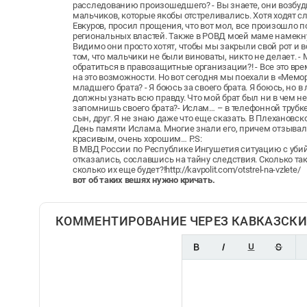
расследованию произошедшего? - Вы знаете, они возбуди
мальчиков, которые якобы отстреливались. Хотя ходят с
Евкуров, просил прощения, что вот мол, все произошло 
региональных властей. Также в РОВД моей маме намекну
Видимо они просто хотят, чтобы мы закрыли свой рот и 
том, что мальчики не были виноваты, никто не делает. -
обратиться в правозащитные организации?! - Все это в
на это возможности. Но вот сегодня мы поехали в «Мемор
младшего брата? - Я боюсь за своего брата. Я боюсь, но 
должны узнать всю правду. Что мой брат был ни в чем не
запомнишь своего брата?- Ислам… – в телефонной трубк
сын, друг. Я не знаю даже что еще сказать. В Плехановс
День памяти Ислама. Многие знали его, причем отзывал
красивым, очень хорошим… P.S:
В МВД России по Республике Ингушетия ситуацию с уби
отказались, сославшись на тайну следствия. Сколько та
сколько их еще будет?!http://kavpolit.com/otstrel-na-vzlete/
вот об таких вешях нужно кричать.
КОММЕНТИРОВАНИЕ ЧЕРЕЗ КАВКАЗСКИ