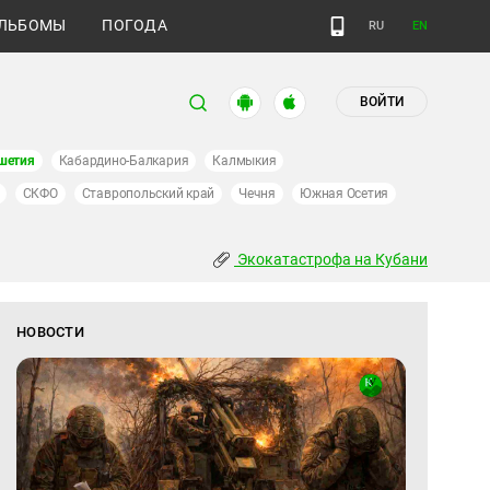
ЛЬБОМЫ
ПОГОДА
RU
EN
ВОЙТИ
шетия
Кабардино-Балкария
Калмыкия
СКФО
Ставропольский край
Чечня
Южная Осетия
Экокатастрофа на Кубани
НОВОСТИ