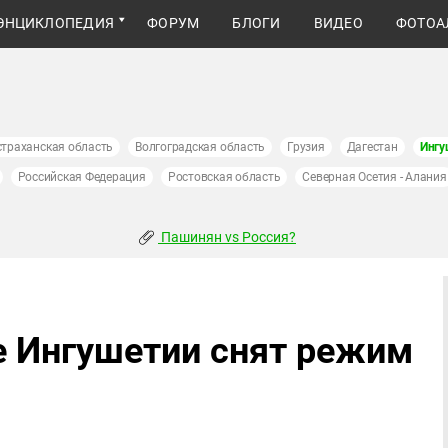
ЭНЦИКЛОПЕДИЯ
ФОРУМ
БЛОГИ
ВИДЕО
ФОТОА
страханская область
Волгоградская область
Грузия
Дагестан
Ингу
Российская Федерация
Ростовская область
Северная Осетия - Алания
Пашинян vs Россия?
е Ингушетии снят режим