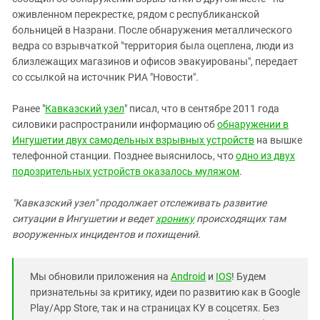
Южный Кавказ
оживленном перекрестке, рядом с республиканской
ЮФО
больницей в Назрани. После обнаружения металлического
ведра со взрывчаткой "территория была оцеплена, люди из
близлежащих магазинов и офисов эвакуированы", передает
со ссылкой на источник РИА "Новости".
Ранее "
Кавказский узел
" писал, что в сентябре 2011 года
силовики распространили информацию об
обнаружении в
Ингушетии двух самодельных взрывных устройств
на вышке
телефонной станции. Позднее выяснилось, что
одно из двух
подозрительных устройств оказалось муляжом
.
"Кавказский узел" продолжает отслеживать развитие
ситуации в Ингушетии и ведет
хронику
происходящих там
вооруженных инцидентов и похищений.
Мы обновили приложения на
Android
и
IOS
! Будем
признательны за критику, идеи по развитию как в Google
Play/App Store, так и на страницах КУ в соцсетях. Без