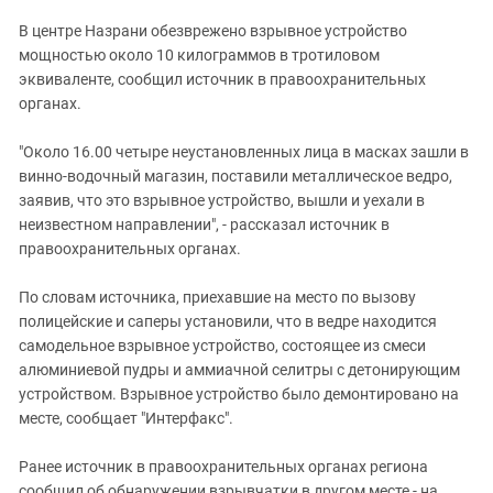
ЗАСТАВЛЯЕТ
Дагестан
В центре Назрани обезврежено взрывное устройство
КАВКАЗ ЗА ПАЛЕСТИНУ
Ингушетия
мощностью около 10 килограммов в тротиловом
ИНАКОМЫСЛИЕ В ЧЕЧНЕ
эквиваленте, сообщил источник в правоохранительных
Кабардино-Балкария
ПРЕСЛЕДОВАНИЕ АКТИВИСТОВ
органах.
МОБИЛИЗАЦИЯ И ПРОТЕСТЫ
Калмыкия
"Около 16.00 четыре неустановленных лица в масках зашли в
Карачаево-Черкесия
винно-водочный магазин, поставили металлическое ведро,
Краснодарский край
заявив, что это взрывное устройство, вышли и уехали в
Нагорный Карабах
неизвестном направлении", - рассказал источник в
правоохранительных органах.
Российская Федерация
Ростовская область
По словам источника, приехавшие на место по вызову
полицейские и саперы установили, что в ведре находится
Северная Осетия - Алания
самодельное взрывное устройство, состоящее из смеси
СКФО
алюминиевой пудры и аммиачной селитры с детонирующим
устройством. Взрывное устройство было демонтировано на
Ставропольский край
месте, сообщает "Интерфакс".
Чечня
Южная Осетия
Ранее источник в правоохранительных органах региона
сообщил об обнаружении взрывчатки в другом месте - на