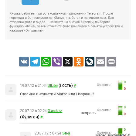
Кнопка работает при установленном приложении Telegram. После
перехода в бот, нажмите на «Запустить бота» и напишите нам. Для
отправки фото и видео — нажмите на значок скрепки, выберите
функцию «Файл», затем отметьте фото или видео в памяти устройства и
нажмите «Отправить».
VK
Telegram
WhatsApp
Viber
X
Odnoklassniki
LiveJournal
Email
Print
0
(Гость)
Оценить:
19.07.12 в 21:44
Ullubii
#
0
Столица ингушетии Магас или Назрань ?
0
Оценить:
20.07.12 в 02:24
G.asdzzz
назрань
0
(Хулиган)
#
0
Оценить:
20.07.12 в 07:24
Зена
Магас, вообще-то)))