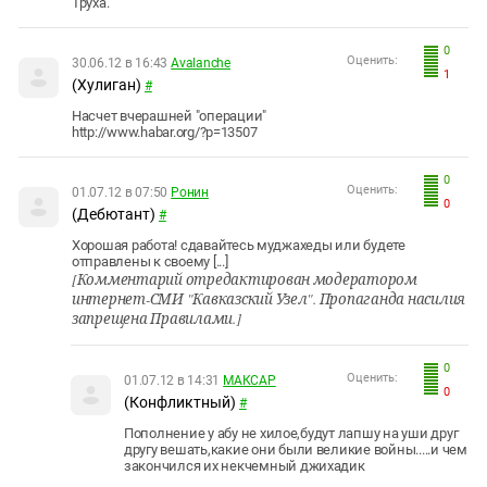
Труха.
0
Оценить:
30.06.12 в 16:43
Avalanche
1
(Хулиган)
#
Насчет вчерашней "операции"
http://www.habar.org/?p=13507
0
Оценить:
01.07.12 в 07:50
Ронин
0
(Дебютант)
#
Хорошая работа! сдавайтесь муджахеды или будете
отправлены к своему [...]
[Комментарий отредактирован модератором
интернет-СМИ "Кавказский Узел". Пропаганда насилия
запрещена Правилами.]
0
Оценить:
01.07.12 в 14:31
МАКСАР
0
(Конфликтный)
#
Пополнение у абу не хилое,будут лапшу на уши друг
другу вешать,какие они были великие войны.....и чем
закончился их некчемный джихадик