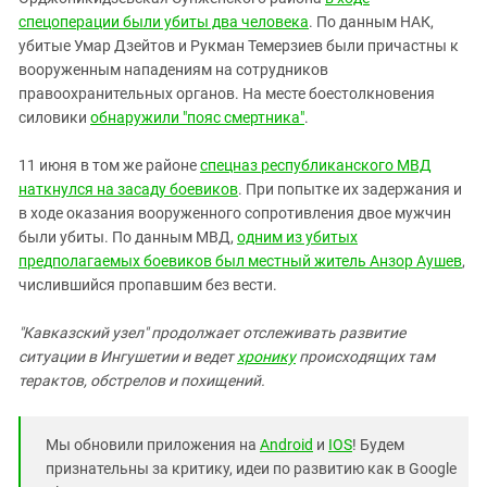
Южный Кавказ
спецоперации были убиты два человека
. По данным НАК,
ЮФО
убитые Умар Дзейтов и Рукман Темерзиев были причастны к
вооруженным нападениям на сотрудников
правоохранительных органов. На месте боестолкновения
силовики
обнаружили "пояс смертника"
.
11 июня в том же районе
спецназ республиканского МВД
наткнулся на засаду боевиков
. При попытке их задержания и
в ходе оказания вооруженного сопротивления двое мужчин
были убиты. По данным МВД,
одним из убитых
предполагаемых боевиков был местный житель Анзор Аушев
,
числившийся пропавшим без вести.
"Кавказский узел" продолжает отслеживать развитие
ситуации в Ингушетии и ведет
хронику
происходящих там
терактов, обстрелов и похищений.
Мы обновили приложения на
Android
и
IOS
! Будем
признательны за критику, идеи по развитию как в Google