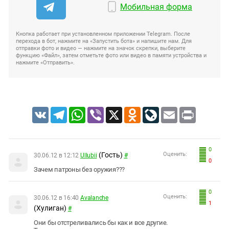
Мобильная форма
Кнопка работает при установленном приложении Telegram. После
перехода в бот, нажмите на «Запустить бота» и напишите нам. Для
отправки фото и видео — нажмите на значок скрепки, выберите
функцию «Файл», затем отметьте фото или видео в памяти устройства и
нажмите «Отправить».
VK
Telegram
WhatsApp
Viber
X
Odnoklassniki
LiveJournal
Email
Print
0
(Гость)
Оценить:
30.06.12 в 12:12
Ullubii
#
0
Зачем патроны без оружия???
0
Оценить:
30.06.12 в 16:40
Avalanche
1
(Хулиган)
#
Они бы отстреливались бы как и все другие.