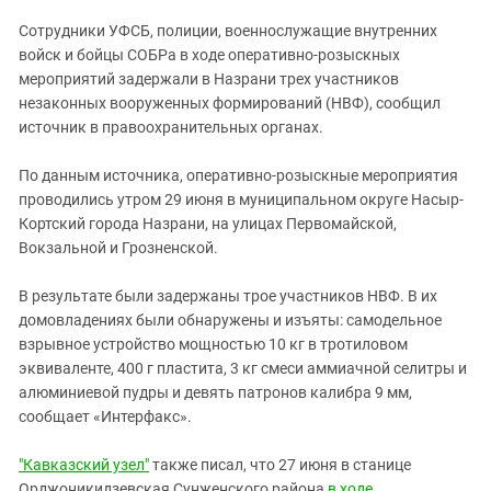
ЗАСТАВЛЯЕТ
Дагестан
Сотрудники УФСБ, полиции, военнослужащие внутренних
КАВКАЗ ЗА ПАЛЕСТИНУ
Ингушетия
войск и бойцы СОБРа в ходе оперативно-розыскных
ИНАКОМЫСЛИЕ В ЧЕЧНЕ
мероприятий задержали в Назрани трех участников
Кабардино-Балкария
ПРЕСЛЕДОВАНИЕ АКТИВИСТОВ
незаконных вооруженных формирований (НВФ), сообщил
МОБИЛИЗАЦИЯ И ПРОТЕСТЫ
Калмыкия
источник в правоохранительных органах.
Карачаево-Черкесия
По данным источника, оперативно-розыскные мероприятия
Краснодарский край
проводились утром 29 июня в муниципальном округе Насыр-
Нагорный Карабах
Кортский города Назрани, на улицах Первомайской,
Вокзальной и Грозненской.
Российская Федерация
Ростовская область
В результате были задержаны трое участников НВФ. В их
домовладениях были обнаружены и изъяты: самодельное
Северная Осетия - Алания
взрывное устройство мощностью 10 кг в тротиловом
СКФО
эквиваленте, 400 г пластита, 3 кг смеси аммиачной селитры и
алюминиевой пудры и девять патронов калибра 9 мм,
Ставропольский край
сообщает «Интерфакс».
Чечня
Южная Осетия
"Кавказский узел"
также писал, что 27 июня в станице
Орджоникидзевская Сунженского района
в ходе