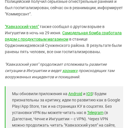
Южный Кавказ
Полицейский получил серьезные огнестрельные ранения и
был госпитализирован, сейчас он в реанимации, информирует
ЮФО
"Коммерсант".
"Кавказский узел"
также сообщал о другом взрыве в
Ингушетии в ночь на 29 июня.
Самодельная бомба сработала
рядом с продуктовым магазином
в станице
Орджоникидзевской Сунженского района. В результате были
ранены пять человек, все они госпитализированы.
"Кавказский узел" продолжает отслеживать развитие
ситуации в Ингушетии и ведет
хронику
происходящих там
вооруженных инцидентов и похищений.
Мы обновили приложения на
Android
и
IOS
! Будем
признательны за критику, идеи по развитию как в Google
Play/App Store, так и на страницах КУ в соцсетях. Без
установки VPN вы можете читать нас в
Telegram
(в
Дагестане, Чечне и Ингушетии – с VPN). Через VPN
можно продолжать читать "Кавказский узел" на сайте,