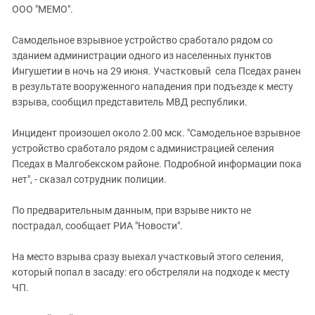
ЗАСТАВЛЯЕТ
ООО "МЕМО".
Дагестан
КАВКАЗ ЗА ПАЛЕСТИНУ
Ингушетия
ИНАКОМЫСЛИЕ В ЧЕЧНЕ
Самодельное взрывное устройство сработало рядом со
зданием администрации одного из населенных пунктов
Кабардино-Балкария
ПРЕСЛЕДОВАНИЕ АКТИВИСТОВ
Ингушетии в ночь на 29 июня. Участковый села Пседах ранен
МОБИЛИЗАЦИЯ И ПРОТЕСТЫ
Калмыкия
в результате вооруженного нападения при подъезде к месту
Карачаево-Черкесия
взрыва, сообщил представитель МВД республики.
Краснодарский край
Инцидент произошел около 2.00 мск. "Самодельное взрывное
Нагорный Карабах
устройство сработало рядом с администрацией селения
Пседах в Малгобекском районе. Подробной информации пока
Российская Федерация
нет", - сказал сотрудник полиции.
Ростовская область
Северная Осетия - Алания
По предварительным данным, при взрыве никто не
пострадал, сообщает РИА "Новости".
СКФО
Ставропольский край
На место взрыва сразу выехал участковый этого селения,
который попал в засаду: его обстреляли на подходе к месту
Чечня
ЧП.
Южная Осетия