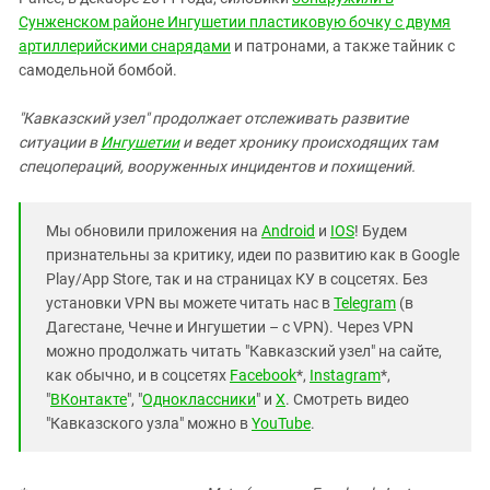
Южный Кавказ
Сунженском районе Ингушетии пластиковую бочку с двумя
ЮФО
артиллерийскими снарядами
и патронами, а также тайник с
самодельной бомбой.
"Кавказский узел" продолжает отслеживать развитие
ситуации в
Ингушетии
и ведет хронику происходящих там
спецопераций, вооруженных инцидентов и похищений.
Мы обновили приложения на
Android
и
IOS
! Будем
признательны за критику, идеи по развитию как в Google
Play/App Store, так и на страницах КУ в соцсетях. Без
установки VPN вы можете читать нас в
Telegram
(в
Дагестане, Чечне и Ингушетии – с VPN). Через VPN
можно продолжать читать "Кавказский узел" на сайте,
как обычно, и в соцсетях
Facebook
*,
Instagram
*,
"
ВКонтакте
", "
Одноклассники
" и
X
. Смотреть видео
"Кавказского узла" можно в
YouTube
.