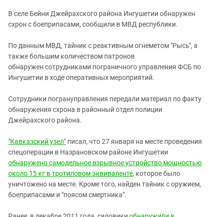
ЗАСТАВЛЯЕТ
Дагестан
В селе Бейни Джейрахского района Ингушетии обнаружен
КАВКАЗ ЗА ПАЛЕСТИНУ
Ингушетия
схрон с боеприпасами, сообщили в МВД республики.
ИНАКОМЫСЛИЕ В ЧЕЧНЕ
Кабардино-Балкария
ПРЕСЛЕДОВАНИЕ АКТИВИСТОВ
По данным МВД, тайник с реактивным огнеметом "Рысь", а
МОБИЛИЗАЦИЯ И ПРОТЕСТЫ
Калмыкия
также большим количеством патронов
обнаружен сотрудниками пограничного управления ФСБ по
Карачаево-Черкесия
Ингушетии в ходе оперативных мероприятий.
Краснодарский край
Нагорный Карабах
Сотрудники погрануправления передали материал по факту
обнаружения схрона в районный отдел полиции
Российская Федерация
Джейрахского района.
Ростовская область
"Кавказский узел"
писал, что 27 января на месте проведения
Северная Осетия - Алания
спецоперации в Назрановском районе Ингушетии
СКФО
обнаружено самодельное взрывное устройство мощностью
около 15 кг в тротиловом эквиваленте
Ставропольский край
, которое было
уничтожено на месте. Кроме того, найден тайник с оружием,
Чечня
боеприпасами и "поясом смертника".
Южная Осетия
Ранее, в декабре 2011 года, силовики
обнаружили в