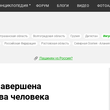
ЭНЦИКЛОПЕДИЯ
ФОРУМ
БЛОГИ
ВИДЕО
ФОТОА
страханская область
Волгоградская область
Грузия
Дагестан
Ингу
Российская Федерация
Ростовская область
Северная Осетия - Алания
Пашинян vs Россия?
завершена
ва человека