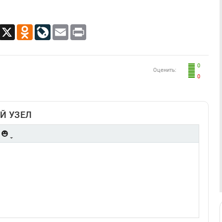
App
Viber
X
Odnoklassniki
LiveJournal
Email
Print
0
Оценить:
0
Й УЗЕЛ