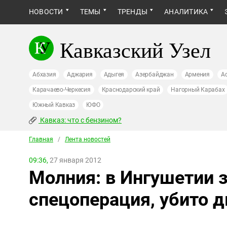
НОВОСТИ
ТЕМЫ
ТРЕНДЫ
АНАЛИТИКА
Кавказский Узел
Абхазия
Аджария
Адыгея
Азербайджан
Армения
А
Карачаево-Черкесия
Краснодарский край
Нагорный Карабах
Южный Кавказ
ЮФО
Кавказ: что с бензином?
Главная
/
Лента новостей
09:36,
27 января 2012
Молния: в Ингушетии 
спецоперация, убито д