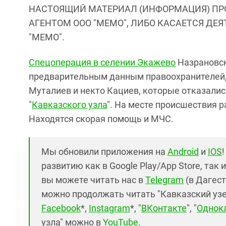
НАСТОЯЩИЙ МАТЕРИАЛ (ИНФОРМАЦИЯ) ПР
АГЕНТОМ ООО "МЕМО", ЛИБО КАСАЕТСЯ ДЕ
"МЕМО".
Спецоперация в селении Экажево
Назрановск
предварительным данным правоохранителей
Муталиев и некто Кациев, которые отказалис
"
Кавказского узла
". На месте происшествия 
Находятся скорая помощь и МЧС.
Мы обновили приложения на
Android
и
IOS
развитию как в Google Play/App Store, так 
вы можете читать нас в
Telegram
(в Дагест
можно продолжать читать "Кавказский узел"
Facebook
*,
Instagram
*, "
ВКонтакте
", "
Однок
узла" можно в
YouTube
.