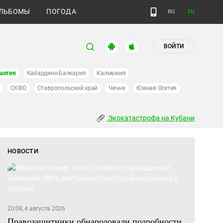
ЛЬБОМЫ
ПОГОДА
RU
EN
ВОЙТИ
шетия
Кабардино-Балкария
Калмыкия
СКФО
Ставропольский край
Чечня
Южная Осетия
Экокатастрофа на Кубани
НОВОСТИ
20:08, 4 августа 2026
Правозащитники обнародовали подробности