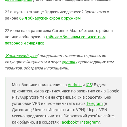
Южный Кавказ
ЮФО
22 августа в станице Орджоникидзевской Сунженского
района
был обнаружен схрон с оружием
.
22 июля на окраине села Сагопши Малгобекского района
полиция обнаружила
тайник с большим количеством
патронов и снарядов
.
"Кавказский узел
" продолжает отслеживать развитие
ситуации в Ингушетии и ведет
хронику
происходящих там
терактов, обстрелов и похищений.
Мы обновили приложения на
Android
и
IOS
! Будем
признательны за критику, идеи по развитию как в Google
Play/App Store, так и на страницах КУ в соцсетях. Без
установки VPN вы можете читать нас в
Telegram
(в
Дагестане, Чечне и Ингушетии – с VPN). Через VPN
можно продолжать читать "Кавказский узел" на сайте,
как обычно, и в соцсетях
Facebook
*,
Instagram
*,