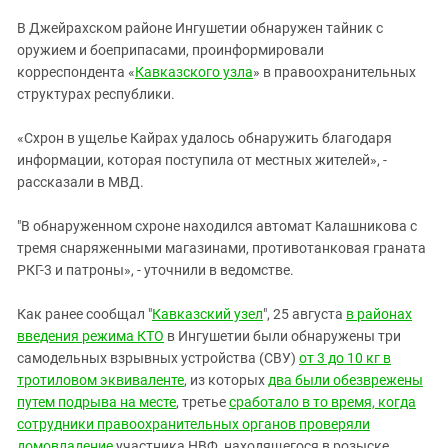
ЗАСТАВЛЯЕТ
Дагестан
В Джейрахском районе Ингушетии обнаружен тайник с
КАВКАЗ ЗА ПАЛЕСТИНУ
Ингушетия
оружием и боеприпасами, проинформировали
ИНАКОМЫСЛИЕ В ЧЕЧНЕ
корреспондента «
Кавказского узла
» в правоохранительных
Кабардино-Балкария
ПРЕСЛЕДОВАНИЕ АКТИВИСТОВ
структурах республики.
МОБИЛИЗАЦИЯ И ПРОТЕСТЫ
Калмыкия
«Схрон в ущелье Кайрах удалось обнаружить благодаря
Карачаево-Черкесия
информации, которая поступила от местных жителей», -
Краснодарский край
рассказали в МВД.
Нагорный Карабах
"В обнаруженном схроне находился автомат Калашникова с
Российская Федерация
тремя снаряженными магазинами, противотанковая граната
Ростовская область
РКГ-3 и патроны», - уточнили в ведомстве.
Северная Осетия - Алания
Как ранее сообщал "
Кавказский узел
", 25 августа
в районах
СКФО
введения режима КТО
в Ингушетии были обнаружены три
самодельных взрывных устройства (СВУ)
Ставропольский край
от 3 до 10 кг в
тротиловом эквиваленте
, из которых
два были обезврежены
Чечня
путем подрыва на месте
, третье
сработало в то время, когда
Южная Осетия
сотрудники правоохранительных органов проверяли
домовладение
участника НВФ, находящегося в розыске.