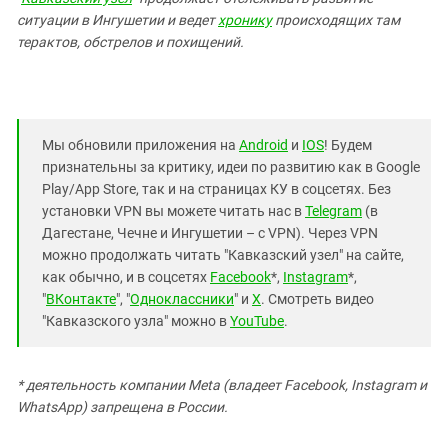
Южный Кавказ
ситуации в Ингушетии и ведет
хронику
происходящих там
ЮФО
терактов, обстрелов и похищений.
Мы обновили приложения на
Android
и
IOS
! Будем
признательны за критику, идеи по развитию как в Google
Play/App Store, так и на страницах КУ в соцсетях. Без
установки VPN вы можете читать нас в
Telegram
(в
Дагестане, Чечне и Ингушетии – с VPN). Через VPN
можно продолжать читать "Кавказский узел" на сайте,
как обычно, и в соцсетях
Facebook
*,
Instagram
*,
"
ВКонтакте
", "
Одноклассники
" и
X
. Смотреть видео
"Кавказского узла" можно в
YouTube
.
* деятельность компании Meta (владеет Facebook, Instagram и
WhatsApp) запрещена в России.