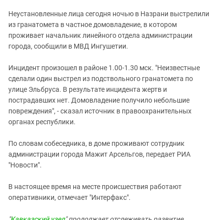
ЗАСТАВЛЯЕТ
Дагестан
Неустановленные лица сегодня ночью в Назрани выстрелили
КАВКАЗ ЗА ПАЛЕСТИНУ
Ингушетия
из гранатомета в частное домовладение, в котором
ИНАКОМЫСЛИЕ В ЧЕЧНЕ
проживает начальник линейного отдела администрации
Кабардино-Балкария
ПРЕСЛЕДОВАНИЕ АКТИВИСТОВ
города, сообщили в МВД Ингушетии.
МОБИЛИЗАЦИЯ И ПРОТЕСТЫ
Калмыкия
Инцидент произошел в районе 1.00-1.30 мск. "Неизвестные
Карачаево-Черкесия
сделали один выстрел из подствольного гранатомета по
Краснодарский край
улице Эльбруса. В результате инцидента жертв и
Нагорный Карабах
пострадавших нет. Домовладение получило небольшие
повреждения", - сказал источник в правоохранительных
Российская Федерация
органах республики.
Ростовская область
По словам собеседника, в доме проживают сотрудник
Северная Осетия - Алания
администрации города Мажит Арсельгов, передает РИА
СКФО
"Новости".
Ставропольский край
В настоящее время на месте происшествия работают
Чечня
оперативники, отмечает "Интерфакс".
Южная Осетия
"
Кавказский узел
" продолжает отслеживать развитие