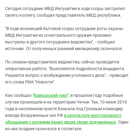
ЗАСТАВЛЯЕТ
Дагестан
Сегодня сотрудник МВД Ингушетии в ходе ссоры застрелил
КАВКАЗ ЗА ПАЛЕСТИНУ
Ингушетия
своего коллегу, сообщил представитель МВД республики.
ИНАКОМЫСЛИЕ В ЧЕЧНЕ
Кабардино-Балкария
ПРЕСЛЕДОВАНИЕ АКТИВИСТОВ
"В ходе возникшей бытовой ссоры сотрудник роты охраны
МОБИЛИЗАЦИЯ И ПРОТЕСТЫ
Калмыкия
МВД Ингушетии из огнестрельного оружия произвел
выстрелы в другого сотрудника ведомства", - сообщил
Карачаево-Черкесия
источник. От полученных ранений милиционер скончался.
Краснодарский край
Нагорный Карабах
По словам представителя ведомства, сейчас проводится
оперативная работа. "Выясняются подробности инцидента.
Российская Федерация
Решается вопрос о возбуждении уголовного дела", - приводит
Ростовская область
его слова РИА "Новости".
Северная Осетия - Алания
Как сообщал "
Кавказский узел
", в прошлом году подобные
СКФО
случаи произошли и на территории Чечни. Так, 10 июня 2010
года в населенном пункте Ханкала под Грозным командир
Ставропольский край
взвода Вооруженных сил РФ
в результате неосторожного
Чечня
обращения с оружием ранил двоих своих подчиненных
. Один
Южная Осетия
из них позднее скончался в госпитале.