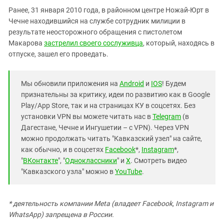
Южный Кавказ
Ранее, 31 января 2010 года, в районном центре Ножай-Юрт в
ЮФО
Чечне находившийся на службе сотрудник милиции в
результате неосторожного обращения с пистолетом
Макарова
застрелил своего сослуживца
, который, находясь в
отпуске, зашел его проведать.
Мы обновили приложения на
Android
и
IOS
! Будем
признательны за критику, идеи по развитию как в Google
Play/App Store, так и на страницах КУ в соцсетях. Без
установки VPN вы можете читать нас в
Telegram
(в
Дагестане, Чечне и Ингушетии – с VPN). Через VPN
можно продолжать читать "Кавказский узел" на сайте,
как обычно, и в соцсетях
Facebook
*,
Instagram
*,
"
ВКонтакте
", "
Одноклассники
" и
X
. Смотреть видео
"Кавказского узла" можно в
YouTube
.
* деятельность компании Meta (владеет Facebook, Instagram и
WhatsApp) запрещена в России.