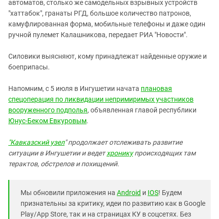
Южный Кавказ
автоматов, столько же самодельных взрывных устройств
"хаттабок", гранаты РГД, большое количество патронов,
ЮФО
камуфлированная форма, мобильные телефоны и даже один
ручной пулемет Калашникова, передает РИА "Новости".
Силовики выясняют, кому принадлежат найденные оружие и
боеприпасы.
Напомним, с 5 июля в Ингушетии начата
плановая
спецоперация по ликвидации непримиримых участников
вооруженного подполья
, объявленная главой республики
Юнус-Беком Евкуровым
.
"Кавказский узел
" продолжает отслеживать развитие
ситуации в Ингушетии и ведет
хронику
происходящих там
терактов, обстрелов и похищений.
Мы обновили приложения на
Android
и
IOS
! Будем
признательны за критику, идеи по развитию как в Google
Play/App Store, так и на страницах КУ в соцсетях. Без