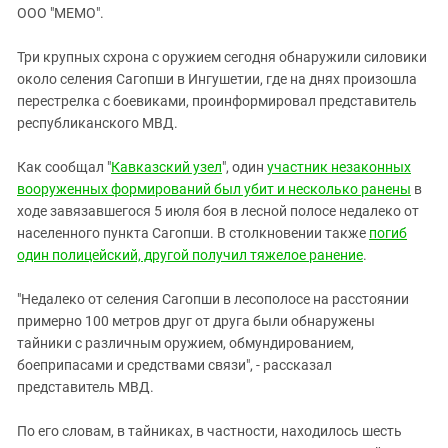
ЗАСТАВЛЯЕТ
ООО "МЕМО".
Дагестан
КАВКАЗ ЗА ПАЛЕСТИНУ
Ингушетия
ИНАКОМЫСЛИЕ В ЧЕЧНЕ
Три крупных схрона с оружием сегодня обнаружили силовики
около селения Сагопши в Ингушетии, где на днях произошла
Кабардино-Балкария
ПРЕСЛЕДОВАНИЕ АКТИВИСТОВ
перестрелка с боевиками, проинформировал представитель
МОБИЛИЗАЦИЯ И ПРОТЕСТЫ
Калмыкия
республиканского МВД.
Карачаево-Черкесия
Как сообщал "
Кавказский узел
", один
участник незаконных
Краснодарский край
вооруженных формирований был убит и несколько ранены
в
Нагорный Карабах
ходе завязавшегося 5 июля боя в лесной полосе недалеко от
населенного пункта Сагопши. В столкновении также
погиб
Российская Федерация
один полицейский, другой получил тяжелое ранение
.
Ростовская область
Северная Осетия - Алания
"Недалеко от селения Сагопши в лесополосе на расстоянии
примерно 100 метров друг от друга были обнаружены
СКФО
тайники с различным оружием, обмундированием,
Ставропольский край
боеприпасами и средствами связи", - рассказал
представитель МВД.
Чечня
Южная Осетия
По его словам, в тайниках, в частности, находилось шесть