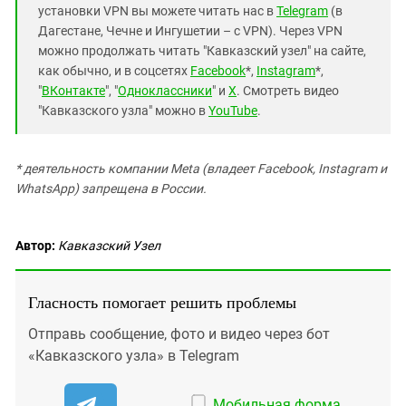
установки VPN вы можете читать нас в
Telegram
(в
Дагестане, Чечне и Ингушетии – с VPN). Через VPN
можно продолжать читать "Кавказский узел" на сайте,
как обычно, и в соцсетях
Facebook
*,
Instagram
*,
"
ВКонтакте
", "
Одноклассники
" и
X
. Смотреть видео
"Кавказского узла" можно в
YouTube
.
* деятельность компании Meta (владеет Facebook, Instagram и
WhatsApp) запрещена в России.
Автор:
Кавказский Узел
Гласность помогает решить проблемы
Отправь сообщение, фото и видео через бот
«Кавказского узла» в Telegram
Мобильная форма