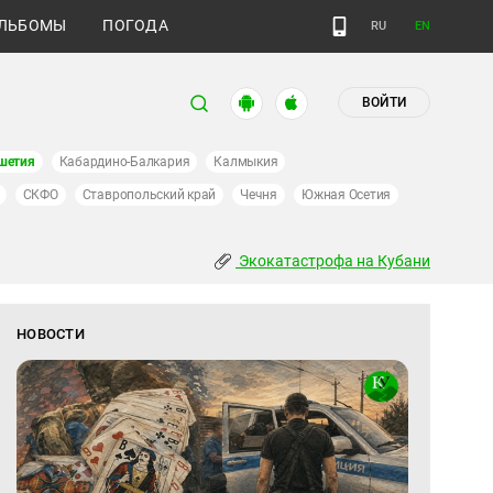
ЛЬБОМЫ
ПОГОДА
RU
EN
ВОЙТИ
шетия
Кабардино-Балкария
Калмыкия
СКФО
Ставропольский край
Чечня
Южная Осетия
Экокатастрофа на Кубани
НОВОСТИ