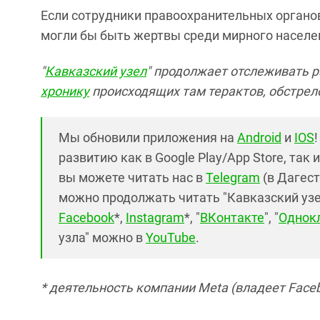
Если сотрудники правоохранительных органов
могли бы быть жертвы среди мирного населен
"
Кавказский узел
" продолжает отслеживать р
хронику
происходящих там терактов, обстрел
Мы обновили приложения на
Android
и
IOS
развитию как в Google Play/App Store, так 
вы можете читать нас в
Telegram
(в Дагест
можно продолжать читать "Кавказский узел"
Facebook
*,
Instagram
*, "
ВКонтакте
", "
Однок
узла" можно в
YouTube
.
* деятельность компании Meta (владеет Faceb