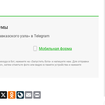
емы
авказского узла» в Telegram
Мобильная форма
ехода в бот, нажмите на «Запустить бота» и напишите нам. Для отправки
», затем отметьте фото или видео в памяти устройства и нажмите
App
Viber
X
Odnoklassniki
LiveJournal
Email
Print