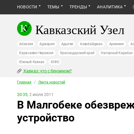
НОВОСТИ
ТЕМЫ
ТРЕНДЫ
АНАЛИТИКА
Кавказский Узел
Абхазия
Аджария
Адыгея
Азербайджан
Армения
А
Карачаево-Черкесия
Краснодарский край
Нагорный Карабах
Южный Кавказ
ЮФО
Кавказ: что с бензином?
Главная
/
Лента новостей
20:35,
2 июля 2011
В Малгобеке обезвре
устройство