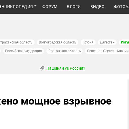
ЭНЦИКЛОПЕДИЯ
ФОРУМ
БЛОГИ
ВИДЕО
ФОТОА
страханская область
Волгоградская область
Грузия
Дагестан
Ингу
Российская Федерация
Ростовская область
Северная Осетия - Алания
Пашинян vs Россия?
жено мощное взрывное