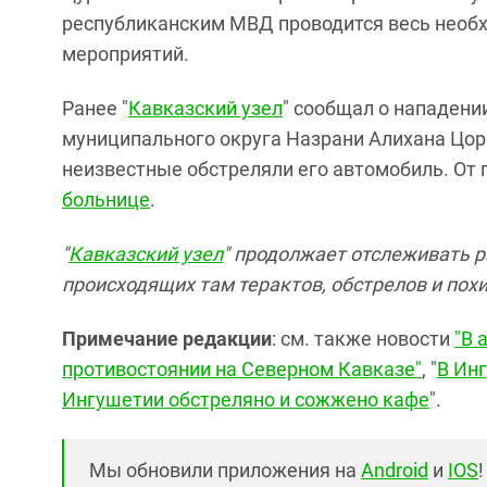
республиканским МВД проводится весь необ
мероприятий.
Ранее "
Кавказский узел
" сообщал о нападени
муниципального округа Назрани Алихана Цоро
неизвестные обстреляли его автомобиль. От
больнице
.
"
Кавказский узел
" продолжает отслеживать р
происходящих там терактов, обстрелов и пох
Примечание редакции
: см. также новости
"В 
противостоянии на Северном Кавказе"
,
"
В Ин
Ингушетии обстреляно и сожжено кафе
".
Мы обновили приложения на
Android
и
IOS