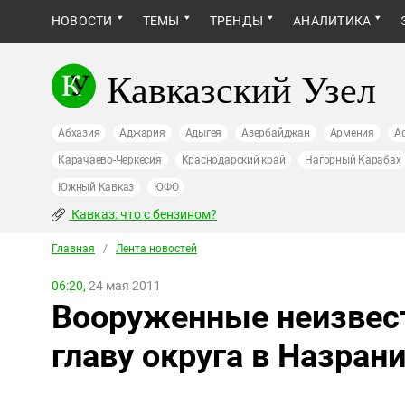
НОВОСТИ
ТЕМЫ
ТРЕНДЫ
АНАЛИТИКА
Кавказский Узел
Абхазия
Аджария
Адыгея
Азербайджан
Армения
А
Карачаево-Черкесия
Краснодарский край
Нагорный Карабах
Южный Кавказ
ЮФО
Кавказ: что с бензином?
Главная
/
Лента новостей
06:20,
24 мая 2011
Вооруженные неизвест
главу округа в Назран