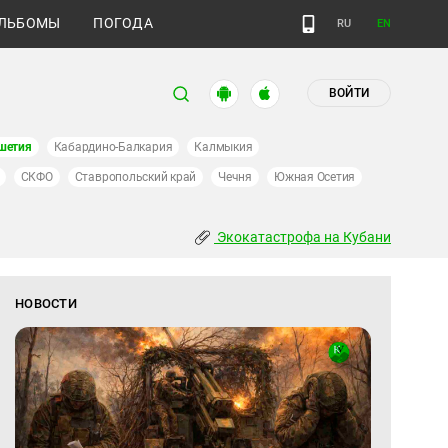
ЛЬБОМЫ
ПОГОДА
RU
EN
ВОЙТИ
шетия
Кабардино-Балкария
Калмыкия
СКФО
Ставропольский край
Чечня
Южная Осетия
Экокатастрофа на Кубани
НОВОСТИ