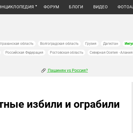
ЭНЦИКЛОПЕДИЯ
ФОРУМ
БЛОГИ
ВИДЕО
ФОТОА
страханская область
Волгоградская область
Грузия
Дагестан
Ингу
Российская Федерация
Ростовская область
Северная Осетия - Алания
Пашинян vs Россия?
ные избили и ограбили
и