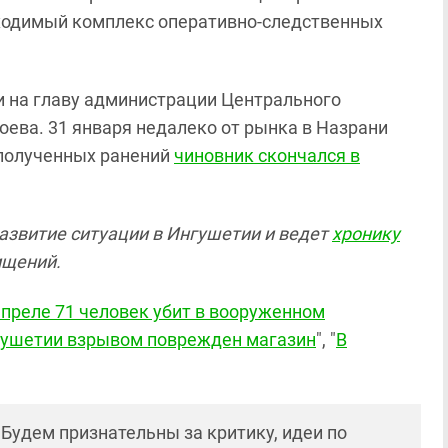
ходимый комплекс оперативно-следственных
и на главу администрации Центрального
ева. 31 января недалеко от рынка в Назрани
 полученных ранений
чиновник скончался в
азвитие ситуации в Ингушетии и ведет
хронику
ищений.
апреле 71 человек убит в вооруженном
гушетии взрывом поврежден магазин
", "
В
! Будем признательны за критику, идеи по