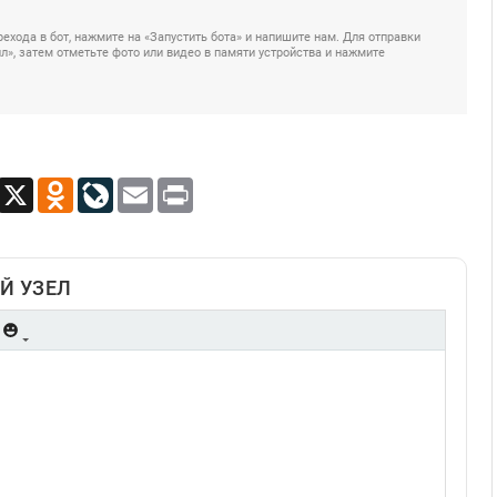
ехода в бот, нажмите на «Запустить бота» и напишите нам. Для отправки
», затем отметьте фото или видео в памяти устройства и нажмите
App
Viber
X
Odnoklassniki
LiveJournal
Email
Print
Й УЗЕЛ