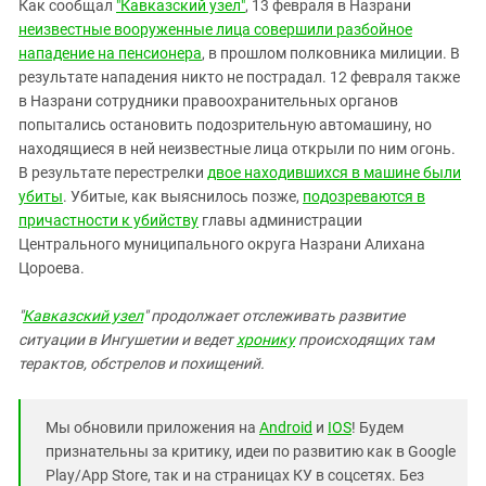
Южный Кавказ
Как сообщал
"Кавказский узел"
, 13 февраля в Назрани
неизвестные вооруженные лица совершили разбойное
ЮФО
нападение на пенсионера
, в прошлом полковника милиции. В
результате нападения никто не пострадал. 12 февраля также
в Назрани сотрудники правоохранительных органов
попытались остановить подозрительную автомашину, но
находящиеся в ней неизвестные лица открыли по ним огонь.
В результате перестрелки
двое находившихся в машине были
убиты
. Убитые, как выяснилось позже,
подозреваются в
причастности к убийству
главы администрации
Центрального муниципального округа Назрани Алихана
Цороева.
"
Кавказский узел
" продолжает отслеживать развитие
ситуации в Ингушетии и ведет
хронику
происходящих там
терактов, обстрелов и похищений.
Мы обновили приложения на
Android
и
IOS
! Будем
признательны за критику, идеи по развитию как в Google
Play/App Store, так и на страницах КУ в соцсетях. Без