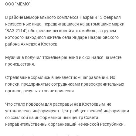
ЗАСТАВЛЯЕТ
ООО "МЕМО".
Дагестан
КАВКАЗ ЗА ПАЛЕСТИНУ
Ингушетия
ИНАКОМЫСЛИЕ В ЧЕЧНЕ
В районе мемориального комплекса Назрани 13 февраля
неизвестные лица, передвигавшиеся на автомашине марки
Кабардино-Балкария
ПРЕСЛЕДОВАНИЕ АКТИВИСТОВ
"ВАЗ-2114", обстреляли легковой автомобиль, за рулем
МОБИЛИЗАЦИЯ И ПРОТЕСТЫ
Калмыкия
которого находился житель села Яндаре Назрановского
Карачаево-Черкесия
района Ахмедхан Костоев.
Краснодарский край
Мужчина получил тяжелые ранения и скончался на месте
Нагорный Карабах
происшествия.
Российская Федерация
Стрелявшие скрылись в неизвестном направлении. Их
Ростовская область
поиски, предпринятые сотрудниками правоохранительных
Северная Осетия - Алания
органов, результатов не принесли.
СКФО
Что стало поводом для расправы над Костоевым, не
Ставропольский край
установлено, информирует Центр общественной информации
со ссылкой на информационный центр Совета
Чечня
неправительственных организаций Чеченской Республики.
Южная Осетия