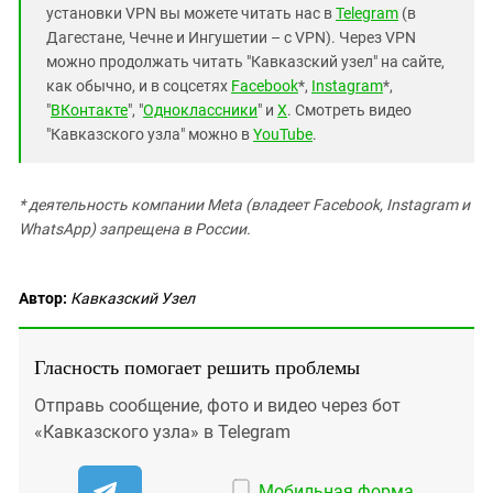
установки VPN вы можете читать нас в
Telegram
(в
Дагестане, Чечне и Ингушетии – с VPN). Через VPN
можно продолжать читать "Кавказский узел" на сайте,
как обычно, и в соцсетях
Facebook
*,
Instagram
*,
"
ВКонтакте
", "
Одноклассники
" и
X
. Смотреть видео
"Кавказского узла" можно в
YouTube
.
* деятельность компании Meta (владеет Facebook, Instagram и
WhatsApp) запрещена в России.
Автор:
Кавказский Узел
Гласность помогает решить проблемы
Отправь сообщение, фото и видео через бот
«Кавказского узла» в Telegram
Мобильная форма