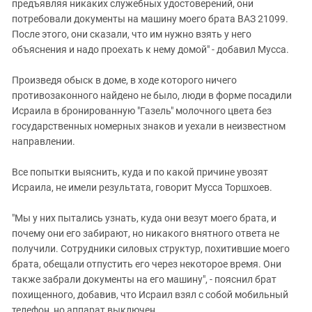
Южный Кавказ
предъявляя никаких служебных удостоверений, они
потребовали документы на машину моего брата ВАЗ 21099.
ЮФО
После этого, они сказали, что им нужно взять у него
объяснения и надо проехать к нему домой" - добавил Мусса.
Произведя обыск в доме, в ходе которого ничего
противозаконного найдено не было, люди в форме посадили
Исраила в бронированную "Газель" молочного цвета без
государственных номерных знаков и уехали в неизвестном
направлении.
Все попытки выяснить, куда и по какой причине увозят
Исраила, не имели результата, говорит Мусса Торшхоев.
"Мы у них пытались узнать, куда они везут моего брата, и
почему они его забирают, но никакого внятного ответа не
получили. Сотрудники силовых структур, похитившие моего
брата, обещали отпустить его через некоторое время. Они
также забрали документы на его машину", - пояснил брат
похищенного, добавив, что Исраил взял с собой мобильный
телефон, но аппарат выключен.