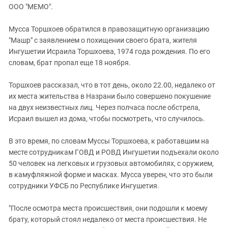
ЗАСТАВЛЯЕТ
ООО "МЕМО".
Дагестан
КАВКАЗ ЗА ПАЛЕСТИНУ
Ингушетия
ИНАКОМЫСЛИЕ В ЧЕЧНЕ
Мусса Торшхоев обратился в правозащитную организацию
"Машр" с заявлением о похищении своего брата, жителя
Кабардино-Балкария
ПРЕСЛЕДОВАНИЕ АКТИВИСТОВ
Ингушетии Исраила Торшхоева, 1974 года рождения. По его
МОБИЛИЗАЦИЯ И ПРОТЕСТЫ
Калмыкия
словам, брат пропал еще 18 ноября.
Карачаево-Черкесия
Торшхоев рассказал, что в тот день, около 22.00, недалеко от
Краснодарский край
их места жительства в Назрани было совершено покушение
Нагорный Карабах
на двух неизвестных лиц. Через полчаса после обстрела,
Исраил вышел из дома, чтобы посмотреть, что случилось.
Российская Федерация
Ростовская область
В это время, по словам Муссы Торшхоева, к работавшим на
Северная Осетия - Алания
месте сотрудникам ГОВД и РОВД Ингушетии подъехали около
50 человек на легковых и грузовых автомобилях, с оружием,
СКФО
в камуфляжной форме и масках. Мусса уверен, что это были
Ставропольский край
сотрудники УФСБ по Республике Ингушетия.
Чечня
"После осмотра места происшествия, они подошли к моему
Южная Осетия
брату, который стоял недалеко от места происшествия. Не