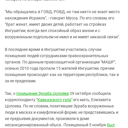
"Мы обращались в ГОВД, РОВД, но там никто не знает место
нахождения Исраила", - говорит Мусса. По его словам, его
"брат женат, имеет двоих детей, работает на стройках
Ингушетии, всегда вел спокойный образ жизни и с
вооруженным подпольем не имел и не имеет никакой связи".
В последнее время в Ингушетии участились случаи
похищения людей сотрудниками правоохранительных
органов. По данным правозащитной организации "МАШР",
осенью 2010 года пропали 15 жителей Ингушетии, причем
похищения происходят как на территории республики, так и
за ее пределами.
Так, о
похищении Зураба Цолоева
29 октября сообщила
корреспонденту "
Кавказского узла
" его мать, Елизавета
Цолоева. По ее словам, похитившие Зураба вооруженные
люди в масках и камуфляжной форме, не представившись и
не предъявив документов, произвели в доме
несанкционированный обыск. Похищенный 5 ноября
был