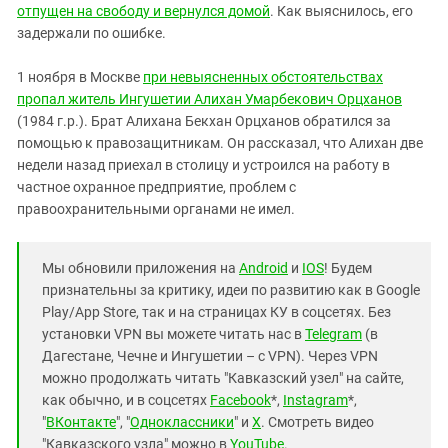
отпущен на свободу и вернулся домой
. Как выяснилось, его
задержали по ошибке.
1 ноября в Москве
при невыясненных обстоятельствах
пропал житель Ингушетии Алихан Умарбекович Орцханов
(1984 г.р.). Брат Алихана Бекхан Орцханов обратился за
помощью к правозащитникам. Он рассказал, что Алихан две
недели назад приехал в столицу и устроился на работу в
частное охранное предприятие, проблем с
правоохранительными органами не имел.
Мы обновили приложения на
Android
и
IOS
! Будем
признательны за критику, идеи по развитию как в Google
Play/App Store, так и на страницах КУ в соцсетях. Без
установки VPN вы можете читать нас в
Telegram
(в
Дагестане, Чечне и Ингушетии – с VPN). Через VPN
можно продолжать читать "Кавказский узел" на сайте,
как обычно, и в соцсетях
Facebook
*,
Instagram
*,
"
ВКонтакте
", "
Одноклассники
" и
X
. Смотреть видео
"Кавказского узла" можно в
YouTube
.