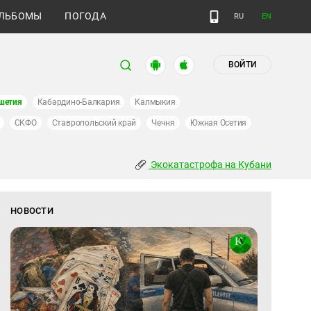
ЛЬБОМЫ
ПОГОДА
RU
EN
ВОЙТИ
шетия
Кабардино-Балкария
Калмыкия
СКФО
Ставропольский край
Чечня
Южная Осетия
Экокатастрофа на Кубани
НОВОСТИ