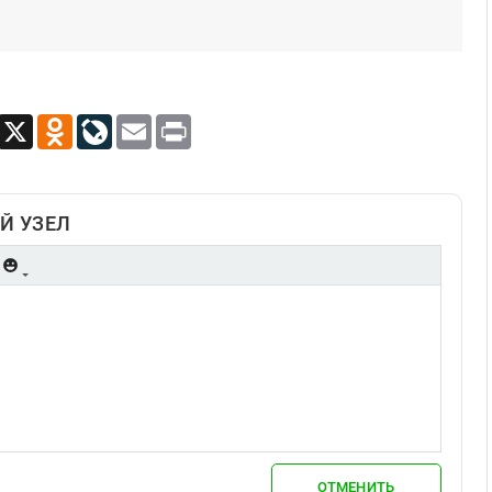
App
Viber
X
Odnoklassniki
LiveJournal
Email
Print
Й УЗЕЛ
ОТМЕНИТЬ