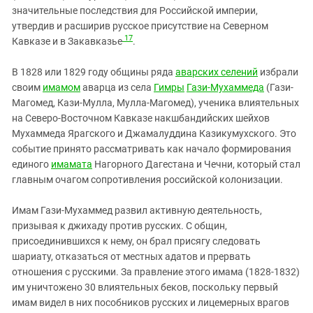
значительные последствия для Российской империи,
утвердив и расширив русское присутствие на Северном
17
Кавказе и в Закавказье
.
В 1828 или 1829 году общины ряда
аварских селений
избрали
своим
имамом
аварца из села
Гимры
Гази-Мухаммеда
(Гази-
Магомед, Кази-Мулла, Мулла-Магомед), ученика влиятельных
на Северо-Восточном Кавказе накшбандийских шейхов
Мухаммеда Ярагского и Джамалуддина Казикумухского. Это
событие принято рассматривать как начало формирования
единого
имамата
Нагорного Дагестана и Чечни, который стал
главным очагом сопротивления российской колонизации.
Имам Гази-Мухаммед развил активную деятельность,
призывая к джихаду против русских. С общин,
присоединившихся к нему, он брал присягу следовать
шариату, отказаться от местных адатов и прервать
отношения с русскими. За правление этого имама (1828-1832)
им уничтожено 30 влиятельных беков, поскольку первый
имам видел в них пособников русских и лицемерных врагов