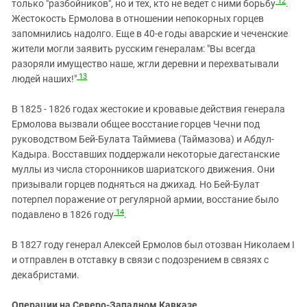
12
только "разбойников", но и тех, кто не ведет с ними борьбу
.
Жестокость Ермолова в отношении непокорных горцев
запомнились надолго. Еще в 40-е годы аварские и чеченские
жители могли заявить русским генералам: "Вы всегда
разоряли имущество наше, жгли деревни и перехватывали
13
людей наших!"
В 1825 - 1826 годах жестокие и кровавые действия генерала
Ермолова вызвали общее восстание горцев Чечни под
руководством Бей-Булата Таймиева (Таймазова) и Абдул-
Кадыра. Восставших поддержали некоторые дагестанские
муллы из числа сторонников шариатского движения. Они
призывали горцев подняться на джихад. Но Бей-Булат
потерпел поражение от регулярной армии, восстание было
14
подавлено в 1826 году
.
В 1827 году генерал Алексей Ермолов был отозван Николаем I
и отправлен в отставку в связи с подозрением в связях с
декабристами.
Операции на Северо-Западном Кавказе