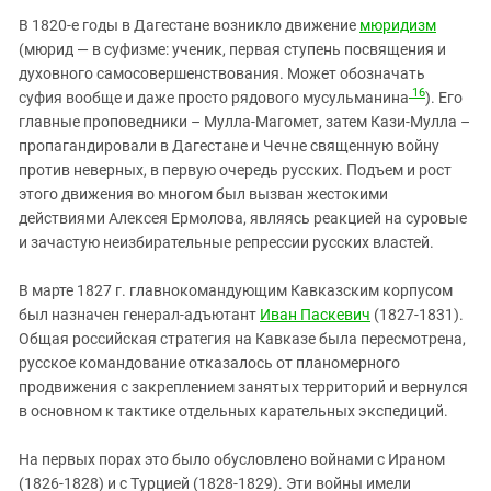
В 1820-е годы в Дагестане возникло движение
мюридизм
(мюрид — в суфизме: ученик, первая ступень посвящения и
духовного самосовершенствования. Может обозначать
16
суфия вообще и даже просто рядового мусульманина
). Его
главные проповедники – Мулла-Магомет, затем Кази-Мулла –
пропагандировали в Дагестане и Чечне священную войну
против неверных, в первую очередь русских. Подъем и рост
этого движения во многом был вызван жестокими
действиями Алексея Ермолова, являясь реакцией на суровые
и зачастую неизбирательные репрессии русских властей.
В марте 1827 г. главнокомандующим Кавказским корпусом
был назначен генерал-адъютант
Иван Паскевич
(1827-1831).
Общая российская стратегия на Кавказе была пересмотрена,
русское командование отказалось от планомерного
продвижения с закреплением занятых территорий и вернулся
в основном к тактике отдельных карательных экспедиций.
На первых порах это было обусловлено войнами с Ираном
(1826-1828) и с Турцией (1828-1829). Эти войны имели