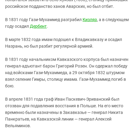
российское подданство ханов Аварских, но был отбит.
В 1831 году Гази-Мухаммед разграбил
Кизляр
, а в следующем
году осадил
Дербент
.
В марте 1832 года имам подошел к Владикавказу и осадил
Назрань, но был разбит регулярной армией.
В 1831 году начальником Кавказского корпуса был назначен
генерал-адъютант барон Григорий Розен. Он одержал победу
над войсками Гази-Мухаммеда, а 29 октября 1832 штурмом
взял селение Гимры, столицу имама. Гази-Мухаммед погиб в
бою.
В апреле 1831 года граф Иван Паскевич-Эриванский был
отозван для подавления восстания в Польше. На его место
временно были назначены в Закавказье — генерал Никита
Панкратьев, на Кавказской линии — генерал Алексей
Вельяминов.