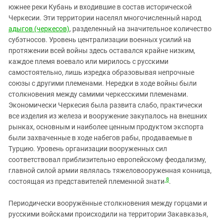
южнее реки Кубань и входившие в состав исторической
Черкесии. Эти территории населял многочисленный народ
адыгов (черкесов)
, разделенный на значительное количество
субэтносов. Уровень централизации военных усилий на
протяжении всей войны здесь оставался крайне низким,
каждое племя воевало или мирилось с русскими
самостоятельно, лишь изредка образовывая непрочные
союзы с другими племенами. Нередки в ходе войны были
столкновения между самими черкесскими племенами.
Экономически Черкесия была развита слабо, практически
все изделия из железа и вооружение закупалось на внешних
рынках, основным и наиболее ценным продуктом экспорта
были захваченные в ходе набегов рабы, продаваемые в
Турцию. Уровень организации вооруженных сил
соответствовал приблизительно европейскому феодализму,
главной силой армии являлась тяжеловооруженная конница,
8
состоящая из представителей племенной знати
.
Периодически вооружённые столкновения между горцами и
русскими войсками происходили на территории Закавказья,