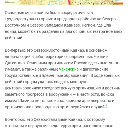
Основные очаги войны были сосредоточены в
труднодоступных горных и предгорных районах на Северо-
Восточном и Северо-Западном Кавказе. Регион, где шла
война, может быть разделен на два основных театра военных
действий.
Во-первых, это Северо-Восточный Кавказ, в основном
включающий в себя территорию современных Чечни и
Дагестана. Основным противником России здесь выступал
Имамат, а также различные
чеченские
и дагестанские
государственные и племенные образования. В ходе военных
действий горцам удалось создать мощную
централизованную государственную организацию и достичь
заметного прогресса в вооружении — в частности, войска
имама Шамиля не только использовали артиллерию, но и
7
организовали производство артиллерийских орудий
.
Во-вторых, это Северо-Западный Кавказ, к которому
относятся в первую очередь территории, расположенные