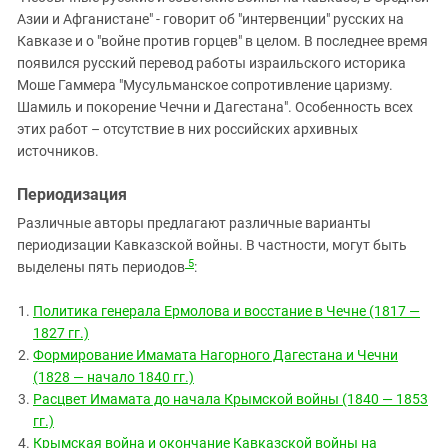
Азии и Афганистане" - говорит об "интервенции" русских на
Кавказе и о "войне против горцев" в целом. В последнее время
появился русский перевод работы израильского историка
Моше Гаммера "Мусульманское сопротивление царизму.
Шамиль и покорение Чечни и Дагестана". Особенность всех
этих работ – отсутствие в них российских архивных
источников.
Периодизация
Различные авторы предлагают различные варианты
периодизации Кавказской войны. В частности, могут быть
5
выделены пять периодов
:
Политика генерала Ермолова и восстание в Чечне (1817 —
1827 гг.)
Формирование Имамата Нагорного Дагестана и Чечни
(1828 — начало 1840 гг.)
Расцвет Имамата до начала Крымской войны (1840 — 1853
гг.)
Крымская война и окончание Кавказской войны на