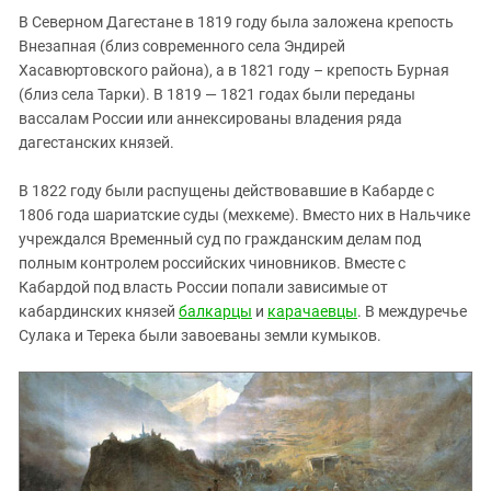
В Северном Дагестане в 1819 году была заложена крепость
Внезапная (близ современного села Эндирей
Хасавюртовского района), а в 1821 году – крепость Бурная
(близ села Тарки). В 1819 — 1821 годах были переданы
вассалам России или аннексированы владения ряда
дагестанских князей.
В 1822 году были распущены действовавшие в Кабарде с
1806 года шариатские суды (мехкеме). Вместо них в Нальчике
учреждался Временный суд по гражданским делам под
полным контролем российских чиновников. Вместе с
Кабардой под власть России попали зависимые от
кабардинских князей
балкарцы
и
карачаевцы
. В междуречье
Сулака и Терека были завоеваны земли кумыков.