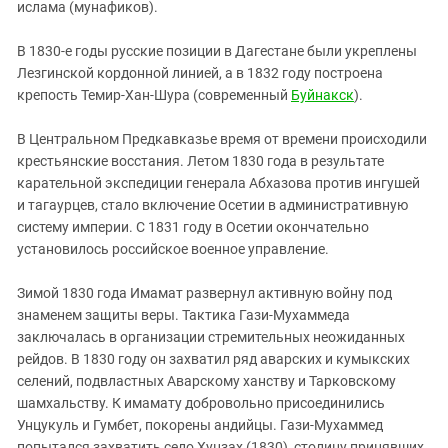
ислама (мунафиков).
В 1830-е годы русские позиции в Дагестане были укреплены
Лезгинской кордонной линией, а в 1832 году построена
крепость Темир-Хан-Шура (современный
Буйнакск
).
В Центральном Предкавказье время от времени происходили
крестьянские восстания. Летом 1830 года в результате
карательной экспедиции генерала Абхазова против ингушей
и тагаурцев, стало включение Осетии в административную
систему империи. С 1831 году в Осетии окончательно
установилось российское военное управление.
Зимой 1830 года Имамат развернул активную войну под
знаменем защиты веры. Тактика Гази-Мухаммеда
заключалась в организации стремительных неожиданных
рейдов. В 1830 году он захватил ряд аварских и кумыкских
селений, подвластных Аварскому ханству и Тарковскому
шамхальству. К имамату добровольно присоединились
Унцукуль и Гумбет, покорены андийцы. Гази-Мухаммед
попытался захватить село Хунзах (1830), столицу принявших