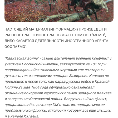
ЗАСТАВЛЯЕТ
Дагестан
КАВКАЗ ЗА ПАЛЕСТИНУ
Ингушетия
ИНАКОМЫСЛИЕ В ЧЕЧНЕ
Кабардино-Балкария
ПРЕСЛЕДОВАНИЕ АКТИВИСТОВ
МОБИЛИЗАЦИЯ И ПРОТЕСТЫ
Калмыкия
НАСТОЯЩИЙ МАТЕРИАЛ (ИНФОРМАЦИЯ) ПРОИЗВЕДЕН И
РАСПРОСТРАНЕН ИНОСТРАННЫМ АГЕНТОМ ООО "МЕМО",
Карачаево-Черкесия
ЛИБО КАСАЕТСЯ ДЕЯТЕЛЬНОСТИ ИНОСТРАННОГО АГЕНТА
Краснодарский край
ООО "МЕМО".
Нагорный Карабах
"Кавказская война" - самый длительный военный конфликт с
Российская Федерация
участием Российской империи, затянувшийся на 101 год и
сопровождавшийся тяжелыми жертвами как со стороны
Ростовская область
русского, так и кавказских народов. Замирения Кавказа не
Северная Осетия - Алания
произошло и после того, как парад русских войск в Красной
СКФО
Поляне 21 мая 1864 года официально ознаменовал
окончание покорения черкесских племен Западного Кавказа
Ставропольский край
и завершение Кавказской войны. Вооруженный конфликт,
Чечня
продолжавшийся до конца XIX столетия, породил многие
проблемы и конфликты, отголоски которых все еще слышны
Южная Осетия
и в начале XXI века.