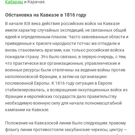
Кабарды
и Карачая.
Обстановка на Кавказе в 1816 году
В начале XIX века действия российских войск на Кавказе
имели характер случайных экспедиций, не связанных общей
идеей и определенным планом. Часто завоеванные области и
приведенные к присяге народности тотчас же отпадали и
вновь становились врагами, как только российские войска
покидали страну. Это было связано, в первую очередь, с тем,
что практически все организационные, управленческие и
военные ресурсы были отвлечены на ведение войны против
наполеоновской Франции, а затем на организацию
послевоенной Европы. К 1816 году ситуация в Европе
стабилизировалась, а возвращение оккупационных войск из
Франции и европейских государств дало правительству
необходимую военную силу для начала полномасштабной
кампании на Кавказе.
Положение на Кавказской линии было следующим: правому
флангу линии противостояли закубанские черкесы, центру —