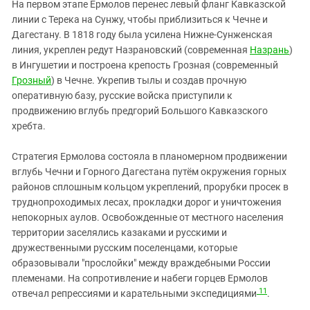
На первом этапе Ермолов перенес левый фланг Кавказской
линии с Терека на Сунжу, чтобы приблизиться к Чечне и
Дагестану. В 1818 году была усилена Нижне-Сунженская
линия, укреплен редут Назрановский (современная
Назрань
)
в Ингушетии и построена крепость Грозная (современный
Грозный
) в Чечне. Укрепив тылы и создав прочную
оперативную базу, русские войска приступили к
продвижению вглубь предгорий Большого Кавказского
хребта.
Стратегия Ермолова состояла в планомерном продвижении
вглубь Чечни и Горного Дагестана путём окружения горных
районов сплошным кольцом укреплений, прорубки просек в
труднопроходимых лесах, прокладки дорог и уничтожения
непокорных аулов. Освобожденные от местного населения
территории заселялись казаками и русскими и
дружественными русским поселенцами, которые
образовывали "прослойки" между враждебными России
племенами. На сопротивление и набеги горцев Ермолов
11
отвечал репрессиями и карательными экспедициями
.