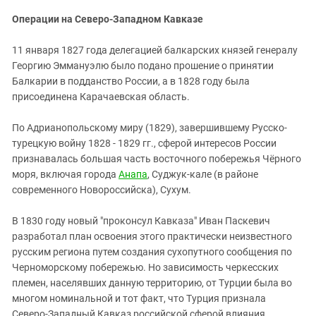
Операции на Северо-Западном Кавказе
11 января 1827 года делегацией балкарских князей генералу
Георгию Эммануэлю было подано прошение о принятии
Балкарии в подданство России, а в 1828 году была
присоединена Карачаевская область.
По Адрианопольскому миру (1829), завершившему Русско-
турецкую войну 1828 - 1829 гг., сферой интересов России
признавалась большая часть восточного побережья Чёрного
моря, включая города
Анапа
, Суджук-кале (в районе
современного Новороссийска), Сухум.
В 1830 году новый "проконсул Кавказа" Иван Паскевич
разработал план освоения этого практически неизвестного
русским региона путем создания сухопутного сообщения по
Черноморскому побережью. Но зависимость черкесских
племен, населявших данную территорию, от Турции была во
многом номинальной и тот факт, что Турция признала
Северо-Западный Кавказ российской сферой влияния,