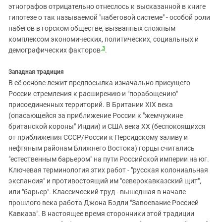
этнографов отрицательно отнеслось к высказанной в книге
гипотезе о так называемой "набеговой системе" - особой роли
набегов в горском обществе, вызванных сложным
комплексом экономических, политических, социальных и
3
демографических факторов
.
Западная традиция
В её основе лежит предпосылка изначально присущего
России стремления к расширению и "порабощению"
присоединенных территорий. В Британии XIX века
(опасающейся за приближение России к "жемчужине
британской короны" Индии) и США века XX (беспокоящихся
от приближения СССР/России к Персидскому заливу и
нефтяным районам Ближнего Востока) горцы считались
"естественным барьером" на пути Российской империи на юг.
Ключевая терминология этих работ - "русская колониальная
экспансия" и противостоящий им "северокавказский щит",
или "барьер". Классический труд - вышедшая в начале
прошлого века работа Джона Бэдли "Завоевание Россией
Кавказа". В настоящее время сторонники этой традиции