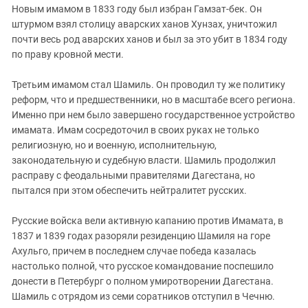
Новым имамом в 1833 году был избран Гамзат-бек. Он
штурмом взял столицу аварских ханов Хунзах, уничтожил
почти весь род аварских ханов и был за это убит в 1834 году
по праву кровной мести.
Третьим имамом стал Шамиль. Он проводил ту же политику
реформ, что и предшественники, но в масштабе всего региона.
Именно при нем было завершено государственное устройство
имамата. Имам сосредоточил в своих руках не только
религиозную, но и военную, исполнительную,
законодательную и судебную власти. Шамиль продолжил
расправу с феодальными правителями Дагестана, но
пытался при этом обеспечить нейтралитет русских.
Русские войска вели активную капанию против Имамата, в
1837 и 1839 годах разоряли резиденцию Шамиля на горе
Ахульгo, причем в последнем случае победа казалась
настолько полной, что русское командование поспешило
донести в Петербург о полном умиротворении Дагестана.
Шамиль с отрядом из семи соратников отступил в Чечню.