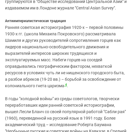
группируются в "Обществе исследований Центральной Азии" и
издаваемом им в Лондоне журнале "Central Asian Survey".
Антиимпериалистическая традиция
Ранняя советская историография 1920-х – первой половины
1930-х гг. (школа Михаила Покровского) рассматривала
Шамиля и других руководителей сопротивления горцев как
лидеров национально-освободительного движения и
выразителей интересов широких трудящихся и
эксплуатируемых масс. Набеги горцев на соседей
оправдывались географическим фактором, нехваткой
ресурсов в условиях чуть ли не нищенского городского быта,
а разбои абреков (19-20 вв.) – борьбой за освобождение от
4
колониального гнета царизма
.
В годы "холодной войны" из среды советологов, творчески
переработавших идеи ранней советской историографии,
вышел Лесли Бланч со своей популярной работой "Сабли рая"
(1960), переведенной на русский язык в 1991 году. Более
академический труд – исследование Роберта Баумана
"Необычные русские и советские войны на Кавказе, в Средней