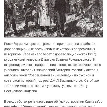
Российская имперская традиция представлена в работах
дореволюционных российских и некоторых современных
историков. Свое начало берет с дореволюционного (1917)
курса лекций генерала Дмитрия Ильича Романовского. К
сторонникам этого направления относятся автор известного
учебника Николай Рязановский "История России" и авторы
англоязычной "Современной энциклопедии по русской и
советской истории" (под ред. Дж.Л.Висжинского). К этой же
традиции можно отнести и упомянутую выше работу
Ростислава Фадеева.
В этих работах речь часто идет об "умиротворении Кавказа", о
российской "колонизации" в смысле освоения территорий,