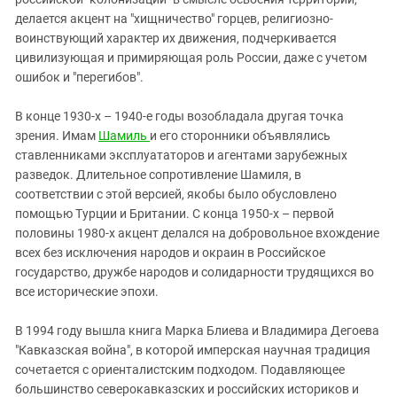
делается акцент на "хищничество" горцев, религиозно-
воинствующий характер их движения, подчеркивается
цивилизующая и примиряющая роль России, даже с учетом
ошибок и "перегибов".
В конце 1930-х – 1940-е годы возобладала другая точка
зрения. Имам
Шамиль
и его сторонники объявлялись
ставленниками эксплуататоров и агентами зарубежных
разведок. Длительное сопротивление Шамиля, в
соответствии с этой версией, якобы было обусловлено
помощью Турции и Британии. С конца 1950-х – первой
половины 1980-х акцент делался на добровольное вхождение
всех без исключения народов и окраин в Российское
государство, дружбе народов и солидарности трудящихся во
все исторические эпохи.
В 1994 году вышла книга Марка Блиева и Владимира Дегоева
"Кавказская война", в которой имперская научная традиция
сочетается с ориенталистским подходом. Подавляющее
большинство северокавказских и российских историков и