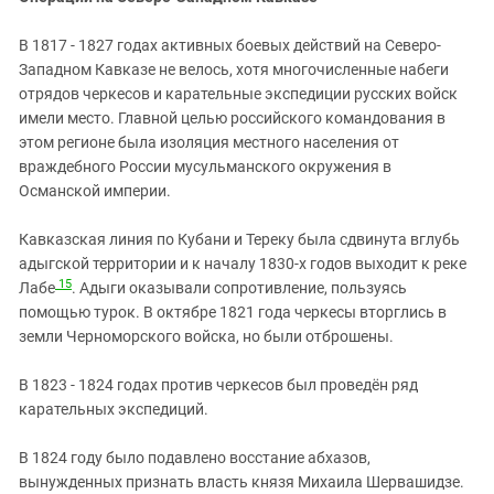
В 1817 - 1827 годах активных боевых действий на Северо-
Западном Кавказе не велось, хотя многочисленные набеги
отрядов черкесов и карательные экспедиции русских войск
имели место. Главной целью российского командования в
этом регионе была изоляция местного населения от
враждебного России мусульманского окружения в
Османской империи.
Кавказская линия по Кубани и Тереку была сдвинута вглубь
адыгской территории и к началу 1830-х годов выходит к реке
15
Лабе
. Адыги оказывали сопротивление, пользуясь
помощью турок. В октябре 1821 года черкесы вторглись в
земли Черноморского войска, но были отброшены.
В 1823 - 1824 годах против черкесов был проведён ряд
карательных экспедиций.
В 1824 году было подавлено восстание абхазов,
вынужденных признать власть князя Михаила Шервашидзе.