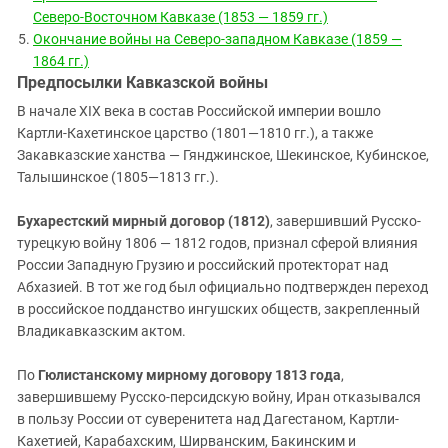
Северо-Восточном Кавказе (1853 — 1859 гг.)
Окончание войны на Северо-западном Кавказе (1859 —
1864 гг.)
Предпосылки Кавказской войны
В начале XIX века в состав Российской империи вошло
Картли-Кахетинское царство (1801—1810 гг.), а также
Закавказские ханства — Гянджинское, Шекинское, Кубинское,
Талышинское (1805—1813 гг.).
Бухарестский мирный договор (1812)
, завершивший Русско-
турецкую войну 1806 — 1812 годов, признал сферой влияния
России Западную Грузию и российский протекторат над
Абхазией. В тот же год был официально подтвержден переход
в российское подданство ингушских обществ, закрепленный
Владикавказским актом.
По
Гюлистанскому мирному договору 1813 года
,
завершившему Русско-персидскую войну, Иран отказывался
в пользу России от суверенитета над Дагестаном, Картли-
Кахетией, Карабахским, Ширванским, Бакинским и