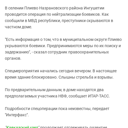
ЗАСТАВЛЯЕТ
Дагестан
В селении Плиево Назрановского района Ингушетии
КАВКАЗ ЗА ПАЛЕСТИНУ
Ингушетия
проводится операция по нейтрализации боевиков. Как
ИНАКОМЫСЛИЕ В ЧЕЧНЕ
сообщили в МВД республики, преступники скрываются в
Кабардино-Балкария
ПРЕСЛЕДОВАНИЕ АКТИВИСТОВ
частном доме.
МОБИЛИЗАЦИЯ И ПРОТЕСТЫ
Калмыкия
"Есть информация о том, что в муниципальном округе Плиево
Карачаево-Черкесия
укрываются боевики. Предпринимаются меры по их поиску и
Краснодарский край
задержанию", - сказал сотрудник правоохранительных
Нагорный Карабах
органов.
Российская Федерация
Cпецмероприятия начались сегодня вечером. В настоящее
Ростовская область
время здание блокировано. Слышны стрельба и взрывы.
Северная Осетия - Алания
По предварительным данным, в доме находятся два
СКФО
предполагаемых участника НВФ, сообщает ИТАР-ТАСС.
Ставропольский край
Подробности спецоперации пока неизвестны, передает
Чечня
"Интерфакс".
Южная Осетия
"
Кавказский узел
" продолжает отслеживать развитие