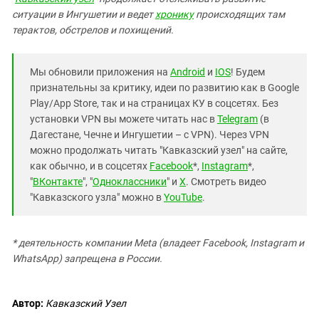
Южный Кавказ
ситуации в Ингушетии и ведет
хронику
происходящих там
ЮФО
терактов, обстрелов и похищений.
Мы обновили приложения на
Android
и
IOS
! Будем
признательны за критику, идеи по развитию как в Google
Play/App Store, так и на страницах КУ в соцсетях. Без
установки VPN вы можете читать нас в
Telegram
(в
Дагестане, Чечне и Ингушетии – с VPN). Через VPN
можно продолжать читать "Кавказский узел" на сайте,
как обычно, и в соцсетях
Facebook
*,
Instagram
*,
"
ВКонтакте
", "
Одноклассники
" и
X
. Смотреть видео
"Кавказского узла" можно в
YouTube
.
* деятельность компании Meta (владеет Facebook, Instagram и
WhatsApp) запрещена в России.
Автор:
Кавказский Узел