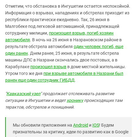
Южный Кавказ
Отметим, что обстановка в Ингушетии остается неспокойной.
ЮФО
Информация о взрывах, нападениях и обстрелах приходит из
республики практически ежедневно. Так, 26 июня в
Малгобеке под легковой автомашиной, принадлежащей
сотруднику милиции,
произошел взрыв, погиб хозяин
автомобиля
. В ночь на 26 июня в Назрановском районе в
результате обстрела автомобиля
один человек погиб, еще
один ранен
. Днем ранее, 25 июня, в результате обстрела
машины ДПС в Назрани скончались двое постовых, а в
Карабулаке
произошел взрыв
в доме местной жительницы.
Утром того же дня
при взрыве автомобиля в Назрани был
ранен еще один сотрудник ГИБДД
.
"
Кавказский узел
" продолжает отслеживать развитие
ситуации в Ингушетии и ведет
хронику
происходящих там
терактов, обстрелов и похищений.
Мы обновили приложения на
Android
и
IOS
! Будем
признательны за критику, идеи по развитию как в Google