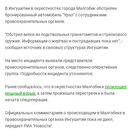
ЗАСТАВЛЯЕТ
Дагестан
В Ингушетии в окрестностях города Малгобек обстрелян
КАВКАЗ ЗА ПАЛЕСТИНУ
Ингушетия
бронированный автомобиль "Урал" с сотрудниками
ИНАКОМЫСЛИЕ В ЧЕЧНЕ
правоохранительных органов.
Кабардино-Балкария
ПРЕСЛЕДОВАНИЕ АКТИВИСТОВ
МОБИЛИЗАЦИЯ И ПРОТЕСТЫ
Калмыкия
"Обстрел велся из подствольных гранатометов и стрелкового
оружия. Информации о жертвах и пострадавших пока нет", -
Карачаево-Черкесия
сообщил источник в силовых структурах Ингушетии.
Краснодарский край
Нагорный Карабах
На место инцидента выехали представители
правоохранительных органов, следственно-оперативная
Российская Федерация
группа. Подробности инцидента уточняются.
Ростовская область
Ранее сообщалось, что в окрестностях Малгобека
произошел
Северная Осетия - Алания
мощный взрыв
, а затем произошла перестрелка и была
СКФО
начата спецоперация.
Ставропольский край
Официальных комментариев о происходящем в Малгобеке в
Чечня
правоохранительных органах Ингушетии пока не дают,
Южная Осетия
передает РИА "Новости".