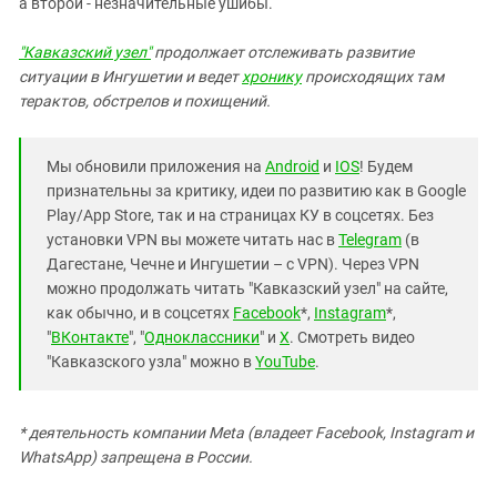
а второй - незначительные ушибы.
"Кавказский узел"
продолжает отслеживать развитие
ситуации в Ингушетии и ведет
хронику
происходящих там
терактов, обстрелов и похищений.
Мы обновили приложения на
Android
и
IOS
! Будем
признательны за критику, идеи по развитию как в Google
Play/App Store, так и на страницах КУ в соцсетях. Без
установки VPN вы можете читать нас в
Telegram
(в
Дагестане, Чечне и Ингушетии – с VPN). Через VPN
можно продолжать читать "Кавказский узел" на сайте,
как обычно, и в соцсетях
Facebook
*,
Instagram
*,
"
ВКонтакте
", "
Одноклассники
" и
X
. Смотреть видео
"Кавказского узла" можно в
YouTube
.
* деятельность компании Meta (владеет Facebook, Instagram и
WhatsApp) запрещена в России.