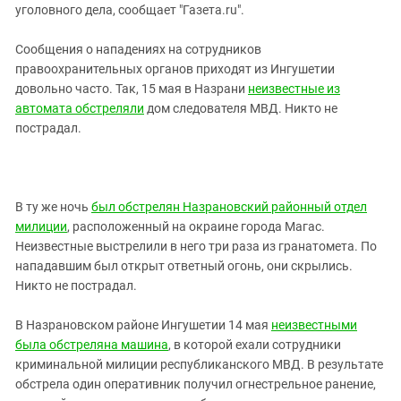
уголовного дела, сообщает "Газета.ru".
Сообщения о нападениях на сотрудников
правоохранительных органов приходят из Ингушетии
довольно часто. Так, 15 мая в Назрани
неизвестные из
автомата обстреляли
дом следователя МВД. Никто не
пострадал.
В ту же ночь
был обстрелян Назрановский районный отдел
милиции
, расположенный на окраине города Магас.
Неизвестные выстрелили в него три раза из гранатомета. По
нападавшим был открыт ответный огонь, они скрылись.
Никто не пострадал.
В Назрановском районе Ингушетии 14 мая
неизвестными
была обстреляна машина
, в которой ехали сотрудники
криминальной милиции республиканского МВД. В результате
обстрела один оперативник получил огнестрельное ранение,