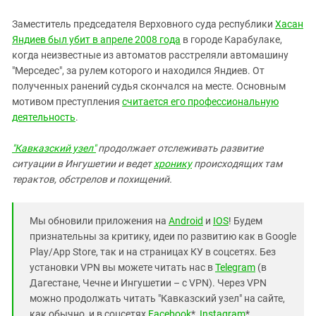
Заместитель председателя Верховного суда республики
Хасан
Яндиев был убит в апреле 2008 года
в городе Карабулаке,
когда неизвестные из автоматов расстреляли автомашину
"Мерседес", за рулем которого и находился Яндиев. От
полученных ранений судья скончался на месте. Основным
мотивом преступления
считается его профессиональную
деятельность
.
"Кавказский узел"
продолжает отслеживать развитие
ситуации в Ингушетии и ведет
хронику
происходящих там
терактов, обстрелов и похищений.
Мы обновили приложения на
Android
и
IOS
! Будем
признательны за критику, идеи по развитию как в Google
Play/App Store, так и на страницах КУ в соцсетях. Без
установки VPN вы можете читать нас в
Telegram
(в
Дагестане, Чечне и Ингушетии – с VPN). Через VPN
можно продолжать читать "Кавказский узел" на сайте,
как обычно, и в соцсетях
Facebook
*,
Instagram
*,