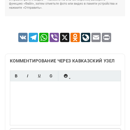
функцию «Файл», затем отметьте фото или видео в памяти устройства и
нажмите «Отправить».
VK
Telegram
WhatsApp
Viber
X
Odnoklassniki
LiveJournal
Email
Print
КОММЕНТИРОВАНИЕ ЧЕРЕЗ КАВКАЗСКИЙ УЗЕЛ