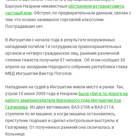
Южный Кавказ
Барсуки Назрани неизвестные
обстреляли из гранатомета
ЮФО
частный дом
. Обстрел, по предварительным данным, связан с
тем, что хозяин занимался торговлей алкоголем.
Пострадавших нет.
В Ингушетии с начала года в результате вооруженных
нападений погибли 14 сотрудников правоохранительных
органов и четверо гражданских лиц, ранения различной
степени тяжести получили 97 человек. Об этом сообщил 30
апреля на заседании Народного собрания республики глава
МВД Ингушетии Виктор Поголов.
Нападения на судей в Ингушетии имели место и ранее. Так,
утром 10 июня 2009 года в Назрани
была убита по дороге на
работу зампредседателя Верховного суда Ингушетии Аза
Газгиреева
. Из двух автомашин, ВАЗ-2106 и ВАЗ-2114,
стреляли по ее машине, а когда машина остановились,
преступник подошел и сделал контрольные выстрелы в
Газгирееву. От полученных ранений она скончалась в
больнице.