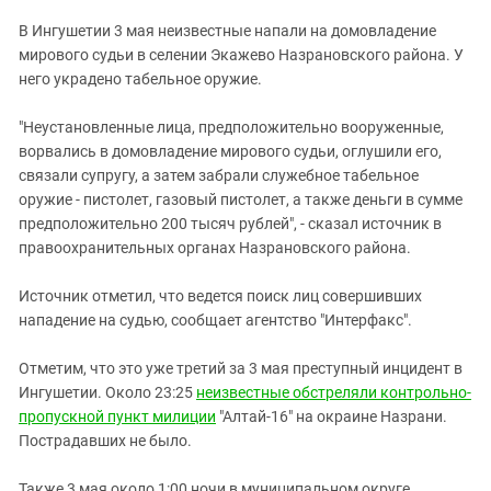
ЗАСТАВЛЯЕТ
Дагестан
В Ингушетии 3 мая неизвестные напали на домовладение
КАВКАЗ ЗА ПАЛЕСТИНУ
Ингушетия
мирового судьи в селении Экажево Назрановского района. У
ИНАКОМЫСЛИЕ В ЧЕЧНЕ
него украдено табельное оружие.
Кабардино-Балкария
ПРЕСЛЕДОВАНИЕ АКТИВИСТОВ
МОБИЛИЗАЦИЯ И ПРОТЕСТЫ
Калмыкия
"Неустановленные лица, предположительно вооруженные,
ворвались в домовладение мирового судьи, оглушили его,
Карачаево-Черкесия
связали супругу, а затем забрали служебное табельное
Краснодарский край
оружие - пистолет, газовый пистолет, а также деньги в сумме
Нагорный Карабах
предположительно 200 тысяч рублей", - сказал источник в
правоохранительных органах Назрановского района.
Российская Федерация
Ростовская область
Источник отметил, что ведется поиск лиц совершивших
нападение на судью, сообщает агентство "Интерфакс".
Северная Осетия - Алания
СКФО
Отметим, что это уже третий за 3 мая преступный инцидент в
Ингушетии. Около 23:25
Ставропольский край
неизвестные обстреляли контрольно-
пропускной пункт милиции
"Алтай-16" на окраине Назрани.
Чечня
Пострадавших не было.
Южная Осетия
Также 3 мая около 1:00 ночи в муниципальном округе