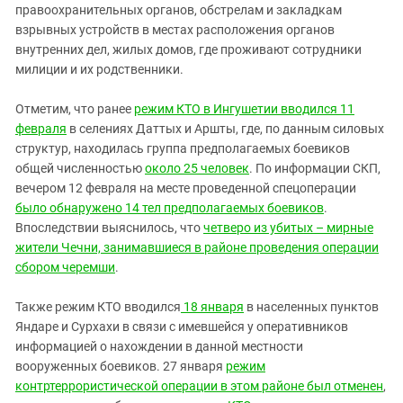
правоохранительных органов, обстрелам и закладкам
взрывных устройств в местах расположения органов
внутренних дел, жилых домов, где проживают сотрудники
милиции и их родственники.
Отметим, что ранее
режим КТО в Ингушетии вводился 11
февраля
в селениях Даттых и Аршты, где, по данным силовых
структур, находилась группа предполагаемых боевиков
общей численностью
около 25 человек
. По информации СКП,
вечером 12 февраля на месте проведенной спецоперации
было обнаружено 14 тел предполагаемых боевиков
.
Впоследствии выяснилось, что
четверо из убитых – мирные
жители Чечни, занимавшиеся в районе проведения операции
сбором черемши
.
Также режим КТО вводился
18 января
в населенных пунктов
Яндаре и Сурхахи в связи с имевшейся у оперативников
информацией о нахождении в данной местности
вооруженных боевиков. 27 января
режим
контртеррористической операции в этом районе был отменен
,