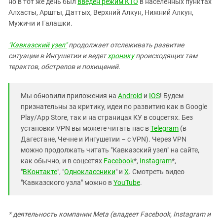
но в тот же день был
введен режим КТО
в населенных пунктах
Алхасты, Аршты, Даттых, Верхний Алкун, Нижний Алкун,
Мужичи и Галашки.
"Кавказский узел"
продолжает отслеживать развитие
ситуации в Ингушетии и ведет
хронику
происходящих там
терактов, обстрелов и похищений.
Мы обновили приложения на
Android
и
IOS
! Будем
признательны за критику, идеи по развитию как в Google
Play/App Store, так и на страницах КУ в соцсетях. Без
установки VPN вы можете читать нас в
Telegram
(в
Дагестане, Чечне и Ингушетии – с VPN). Через VPN
можно продолжать читать "Кавказский узел" на сайте,
как обычно, и в соцсетях
Facebook
*,
Instagram
*,
"
ВКонтакте
", "
Одноклассники
" и
X
. Смотреть видео
"Кавказского узла" можно в
YouTube
.
* деятельность компании Meta (владеет Facebook, Instagram и