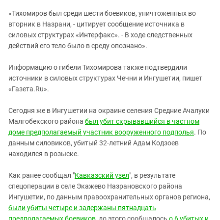
Южный Кавказ
«Тихомиров был среди шести боевиков, уничтоженных во
ЮФО
вторник в Назрани, - цитирует сообщение источника в
силовых структурах «Интерфакс». - В ходе следственных
действий его тело было в среду опознано».
Информацию о гибели Тихомирова также подтвердили
источники в силовых структурах Чечни и Ингушетии, пишет
«Газета.Ru».
Сегодня же в Ингушетии на окраине селения Средние Ачалуки
Малгобекского района
был убит скрывавшийся в частном
доме предполагаемый участник вооруженного подполья
. По
данным силовиков, убитый 32-летний Адам Кодзоев
находился в розыске.
Как ранее сообщал "
Кавказский узел
", в результате
спецоперации в селе Экажево Назрановского района
Ингушетии, по данным правоохранительных органов региона,
были убиты четыре и задержаны пятнадцать
предполагаемых боевиков
, до этого сообщалось
о 6 убитых и