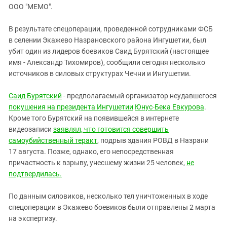
ЗАСТАВЛЯЕТ
ООО "МЕМО".
Дагестан
КАВКАЗ ЗА ПАЛЕСТИНУ
Ингушетия
ИНАКОМЫСЛИЕ В ЧЕЧНЕ
В результате спецоперации, проведенной сотрудниками ФСБ
в селении Экажево Назрановского района Ингушетии, был
Кабардино-Балкария
ПРЕСЛЕДОВАНИЕ АКТИВИСТОВ
убит один из лидеров боевиков Саид Бурятский (настоящее
МОБИЛИЗАЦИЯ И ПРОТЕСТЫ
Калмыкия
имя - Александр Тихомиров), сообщили сегодня несколько
Карачаево-Черкесия
источников в силовых структурах Чечни и Ингушетии.
Краснодарский край
Саид Бурятский
- предполагаемый организатор неудавшегося
Нагорный Карабах
покушения на президента Ингушетии
Юнус-Бека Евкурова
.
Кроме того Бурятский на появившейся в интернете
Российская Федерация
видеозаписи
заявлял, что готовится совершить
Ростовская область
самоубийственный теракт
, подрыв здания РОВД в Назрани
Северная Осетия - Алания
17 августа. Позже, однако, его непосредственная
причастность к взрыву, унесшему жизни 25 человек,
не
СКФО
подтвердилась.
Ставропольский край
По данным силовиков, несколько тел уничтоженных в ходе
Чечня
спецоперации в Экажево боевиков были отправлены 2 марта
Южная Осетия
на экспертизу.