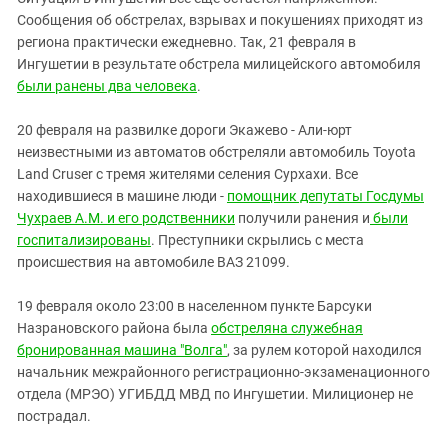
Южный Кавказ
Сообщения об обстрелах, взрывах и покушениях приходят из
ЮФО
региона практически ежедневно. Так, 21 февраля в
Ингушетии в результате обстрела милицейского автомобиля
были ранены два человека
.
20 февраля на развилке дороги Экажево - Али-юрт
неизвестными из автоматов обстреляли автомобиль Toyota
Land Cruser с тремя жителями селения Сурхахи. Все
находившиеся в машине люди -
помощник депутаты Госдумы
Чухраев А.М. и его родственники
получили ранения и
были
госпитализированы
. Преступники скрылись с места
происшествия на автомобиле ВАЗ 21099.
19 февраля около 23:00 в населенном пункте Барсуки
Назрановского района была
обстреляна служебная
бронированная машина "Волга"
, за рулем которой находился
начальник межрайонного регистрационно-экзаменационного
отдела (МРЭО) УГИБДД МВД по Ингушетии. Милиционер не
пострадал.