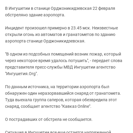
ЗАСТАВЛЯЕТ
Дагестан
В Ингушетии в станице Орджоникидзевская 22 февраля
КАВКАЗ ЗА ПАЛЕСТИНУ
Ингушетия
обстреляно здание аэропорта.
ИНАКОМЫСЛИЕ В ЧЕЧНЕ
Кабардино-Балкария
ПРЕСЛЕДОВАНИЕ АКТИВИСТОВ
Инцидент произошел примерно в 23.45 мск. Неизвестные
МОБИЛИЗАЦИЯ И ПРОТЕСТЫ
Калмыкия
открыли огонь из автоматов и гранатометов по зданию
аэропорта станице Орджоникидзевская.
Карачаево-Черкесия
Краснодарский край
"В одном из подсобных помещений возник пожар, который
Нагорный Карабах
через некоторое время удалось потушить", - передает слова
представителя пресс-службы МВД Ингушетии агентство
Российская Федерация
"Ингушетия.Org".
Ростовская область
По данным источника, на территории аэропорта был
Северная Осетия - Алания
обнаружен один неразорвавшийся снаряд от гранатомета.
СКФО
Туда выехала группа саперов, которая обезвредила этот
снаряд, сообщает агентство "Кавказ Online".
Ставропольский край
Чечня
О пострадавших от обстрела не сообщается.
Южная Осетия
Ситуация в Ингушетии все еще остается напряженной.