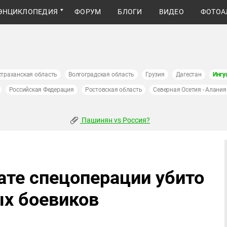
ЭНЦИКЛОПЕДИЯ
ФОРУМ
БЛОГИ
ВИДЕО
ФОТОА
страханская область
Волгоградская область
Грузия
Дагестан
Ингу
Российская Федерация
Ростовская область
Северная Осетия - Алания
Пашинян vs Россия?
ате спецоперации убито
х боевиков