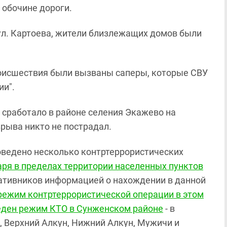
 обочине дороги.
ул. Картоева, жители близлежащих домов были
оисшествия были вызваны саперы, которые СВУ
ии".
 сработало в районе селения Экажево на
зрыва никто не пострадал.
оведено несколько контртеррористических
ря в пределах территории населенных пунктов
ративников информацией о нахождении в данной
режим контртеррористической операции в этом
еден режим КТО в Сунженском районе
- в
, Верхний Алкун, Нижний Алкун, Мужичи и