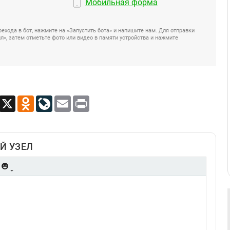
Мобильная форма
ехода в бот, нажмите на «Запустить бота» и напишите нам. Для отправки
», затем отметьте фото или видео в памяти устройства и нажмите
App
Viber
X
Odnoklassniki
LiveJournal
Email
Print
Й УЗЕЛ