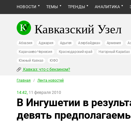
НОВОСТИ
ТЕМЫ
ТРЕНДЫ
АНАЛИТИКА
Кавказский Узел
Абхазия
Аджария
Адыгея
Азербайджан
Армения
А
Карачаево-Черкесия
Краснодарский край
Нагорный Карабах
Южный Кавказ
ЮФО
Кавказ: что с бензином?
Главная
/
Лента новостей
14:42,
11 февраля 2010
В Ингушетии в результ
девять предполагаемы