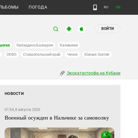
ЛЬБОМЫ
ПОГОДА
RU
EN
ВОЙТИ
шетия
Кабардино-Балкария
Калмыкия
СКФО
Ставропольский край
Чечня
Южная Осетия
Экокатастрофа на Кубани
НОВОСТИ
01:54, 8 августа 2026
Военный осужден в Нальчике за самоволку