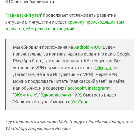
КТО нет необходимости.
"Кавказский узел"
продолжает отслеживать развитие
ситуации в Ингушетии и ведет
хронику происходящих там
терактов, обстрелов и похищений
.
Мы обновили приложения на
Android
и
IOS
! Будем
признательны за критику, идеи по развитию как в Google
Play/App Store, так и на страницах КУ в соцсетях. Без
установки VPN вы можете читать нас в
Telegram
(в
Дагестане, Чечне и Ингушетии – с VPN). Через VPN
можно продолжать читать "Кавказский узел" на сайте,
как обычно, и в соцсетях
Facebook
*,
Instagram
*,
"
ВКонтакте
", "
Одноклассники
" и
X
. Смотреть видео
"Кавказского узла" можно в
YouTube
.
* деятельность компании Meta (владеет Facebook, Instagram и
WhatsApp) запрещена в России.