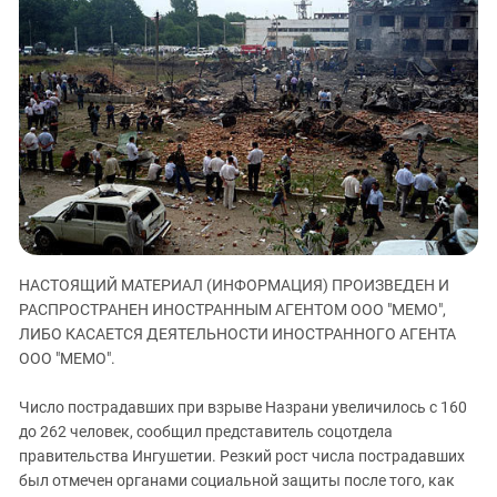
ЗАСТАВЛЯЕТ
Дагестан
КАВКАЗ ЗА ПАЛЕСТИНУ
Ингушетия
ИНАКОМЫСЛИЕ В ЧЕЧНЕ
Кабардино-Балкария
ПРЕСЛЕДОВАНИЕ АКТИВИСТОВ
МОБИЛИЗАЦИЯ И ПРОТЕСТЫ
Калмыкия
Карачаево-Черкесия
Краснодарский край
Нагорный Карабах
Российская Федерация
НАСТОЯЩИЙ МАТЕРИАЛ (ИНФОРМАЦИЯ) ПРОИЗВЕДЕН И
Ростовская область
РАСПРОСТРАНЕН ИНОСТРАННЫМ АГЕНТОМ ООО "МЕМО",
Северная Осетия - Алания
ЛИБО КАСАЕТСЯ ДЕЯТЕЛЬНОСТИ ИНОСТРАННОГО АГЕНТА
ООО "МЕМО".
СКФО
Ставропольский край
Число пострадавших при взрыве Назрани увеличилось с 160
Чечня
до 262 человек, сообщил представитель соцотдела
правительства Ингушетии. Резкий рост числа пострадавших
Южная Осетия
был отмечен органами социальной защиты после того, как