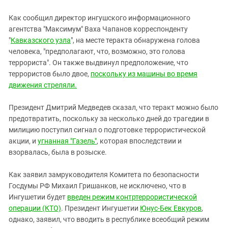
Как сообщил директор ингушского информационного
агентства "Максимум" Ваха Чапанов корреспонденту
"
Кавказского узла
", на месте теракта обнаружена голова
человека, "предполагают, что, возможно, это голова
террориста". Он также выдвинул предположение, что
террористов было двое,
поскольку из машины во время
движения стреляли.
Президент Дмитрий Медведев сказал, что теракт можно было
предотвратить, поскольку за несколько дней до трагедии в
милицию поступил сигнал о подготовке террористической
акции, и
угнанная "Газель"
, которая впоследствии и
взорвалась, была в розыске.
Как заявил замруководителя Комитета по безопасности
Госдумы РФ Михаил Гришанков, не исключено, что в
Ингушетии будет
введен режим контртеррористической
операции (КТО)
. Президент Ингушетии
Юнус-Бек Евкуров
,
однако, заявил, что вводить в республике всеобщий режим