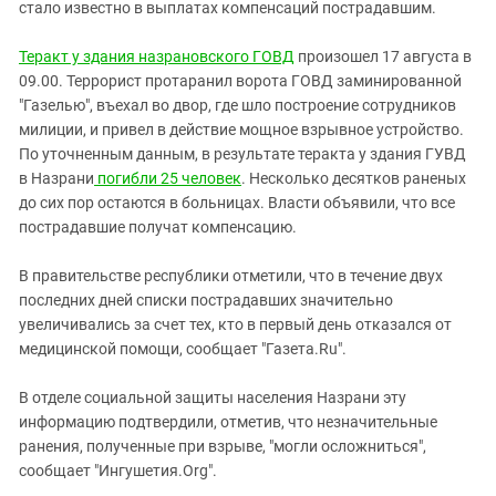
Южный Кавказ
стало известно в выплатах компенсаций пострадавшим.
ЮФО
Теракт у здания назрановского ГОВД
произошел 17 августа в
09.00. Террорист протаранил ворота ГОВД заминированной
"Газелью", въехал во двор, где шло построение сотрудников
милиции, и привел в действие мощное взрывное устройство.
По уточненным данным, в результате теракта у здания ГУВД
в Назрани
погибли 25 человек
. Несколько десятков раненых
до сих пор остаются в больницах. Власти объявили, что все
пострадавшие получат компенсацию.
В правительстве республики отметили, что в течение двух
последних дней списки пострадавших значительно
увеличивались за счет тех, кто в первый день отказался от
медицинской помощи, сообщает "Газета.Ru".
В отделе социальной защиты населения Назрани эту
информацию подтвердили, отметив, что незначительные
ранения, полученные при взрыве, "могли осложниться",
сообщает "Ингушетия.Org".