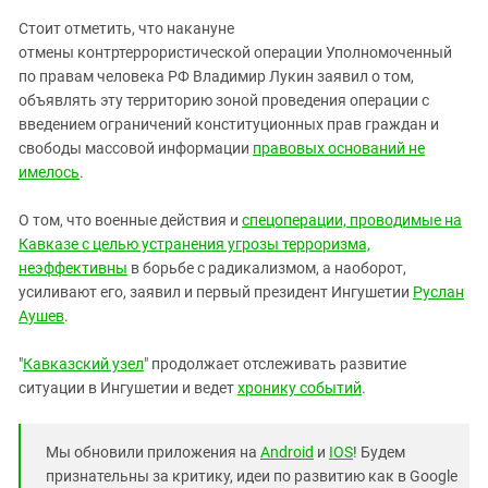
Стоит отметить, что накануне
отмены контртеррористической операции Уполномоченный
по правам человека РФ Владимир Лукин заявил о том,
объявлять эту территорию зоной проведения операции с
введением ограничений конституционных прав граждан и
свободы массовой информации
правовых оснований не
имелось
.
О том, что военные действия и
спецоперации, проводимые на
Кавказе с целью устранения угрозы терроризма,
неэффективны
в борьбе с радикализмом, а наоборот,
усиливают его, заявил и первый президент Ингушетии
Руслан
Аушев
.
"
Кавказский узел
" продолжает отслеживать развитие
ситуации в Ингушетии и ведет
хронику событий
.
Мы обновили приложения на
Android
и
IOS
! Будем
признательны за критику, идеи по развитию как в Google