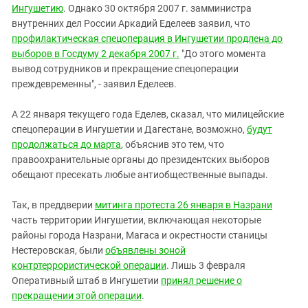
Ингушетию
. Однако 30 октября 2007 г. замминистра
внутренних дел России Аркадий Еделеев заявил, что
профилактическая спецоперация в Ингушетии продлена до
выборов в Госдуму 2 декабря 2007 г.
"До этого момента
вывод сотрудников и прекращение спецоперации
преждевременны", - заявил Еделеев.
А 22 января текущего года Еделев, сказал, что милицейские
спецоперации в Ингушетии и Дагестане, возможно,
будут
продолжаться до марта
, объяснив это тем, что
правоохранительные органы до президентских выборов
обещают пресекать любые антиобщественные выпады.
Так, в преддверии
митинга протеста 26 января в Назрани
часть территории Ингушетии, включающая некоторые
районы города Назрани, Магаса и окрестности станицы
Нестеровская, были
объявлены зоной
контртеррористической операции
. Лишь 3 февраля
Оперативный штаб в Ингушетии
принял решение о
прекращении этой операции
.