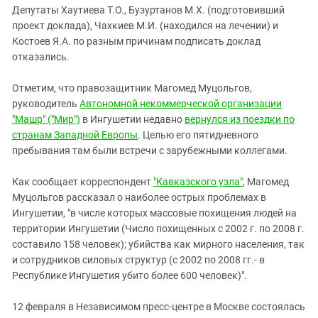
Депутаты Хаутиева Т.О., Бузуртанов М.Х. (подготовивший
проект доклада), Чахкиев М.И. (находился на лечении) и
Костоев Я.А. по разным причинам подписать доклад
отказались.
Отметим, что правозащитник Магомед Муцольгов,
руководитель
Автономной некоммерческой организации
"Машр" ("Мир")
в Ингушетии недавно
вернулся из поездки по
странам Западной Европы
. Целью его пятидневного
пребывания там были встречи с зарубежными коллегами.
Как сообщает корреспондент
"Кавказского узла"
, Магомед
Муцольгов рассказал о наиболее острых проблемах в
Ингушетии, "в числе которых массовые похищения людей на
территории Ингушетии (Число похищенных с 2002 г. по 2008 г.
составило 158 человек); убийства как мирного населения, так
и сотрудников силовых структур (с 2002 по 2008 гг.- в
Республике Ингушетия убито более 600 человек)".
12 февраля в Независимом пресс-центре в Москве состоялась