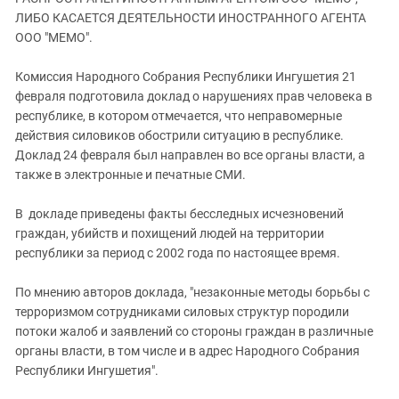
ЗАСТАВЛЯЕТ
Дагестан
ЛИБО КАСАЕТСЯ ДЕЯТЕЛЬНОСТИ ИНОСТРАННОГО АГЕНТА
КАВКАЗ ЗА ПАЛЕСТИНУ
ООО "МЕМО".
Ингушетия
ИНАКОМЫСЛИЕ В ЧЕЧНЕ
Кабардино-Балкария
ПРЕСЛЕДОВАНИЕ АКТИВИСТОВ
Комиссия Народного Собрания Республики Ингушетия 21
МОБИЛИЗАЦИЯ И ПРОТЕСТЫ
февраля подготовила доклад о нарушениях прав человека в
Калмыкия
республике, в котором отмечается, что неправомерные
Карачаево-Черкесия
действия силовиков обострили ситуацию в республике.
Краснодарский край
Доклад 24 февраля был направлен во все органы власти, а
также в электронные и печатные СМИ.
Нагорный Карабах
Российская Федерация
В докладе приведены факты бесследных исчезновений
граждан, убийств и похищений людей на территории
Ростовская область
республики за период с 2002 года по настоящее время.
Северная Осетия - Алания
СКФО
По мнению авторов доклада, "незаконные методы борьбы с
терроризмом сотрудниками силовых структур породили
Ставропольский край
потоки жалоб и заявлений со стороны граждан в различные
Чечня
органы власти, в том числе и в адрес Народного Собрания
Республики Ингушетия".
Южная Осетия