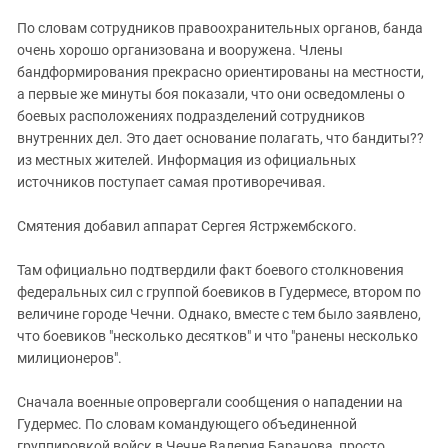
ЗАСТАВЛЯЕТ
Дагестан
По словам сотрудников правоохранительных органов, банда
КАВКАЗ ЗА ПАЛЕСТИНУ
Ингушетия
очень хорошо организована и вооружена. Члены
ИНАКОМЫСЛИЕ В ЧЕЧНЕ
бандформирования прекрасно ориентированы на местности,
Кабардино-Балкария
ПРЕСЛЕДОВАНИЕ АКТИВИСТОВ
а первые же минуты боя показали, что они осведомлены о
МОБИЛИЗАЦИЯ И ПРОТЕСТЫ
Калмыкия
боевых расположениях подразделений сотрудников
внутренних дел. Это дает основание полагать, что бандиты??
Карачаево-Черкесия
из местных жителей. Информация из официальных
Краснодарский край
источников поступает самая противоречивая.
Нагорный Карабах
Смятения добавил аппарат Сергея Ястржембского.
Российская Федерация
Ростовская область
Там официально подтвердили факт боевого столкновения
федеральных сил с группой боевиков в Гудермесе, втором по
Северная Осетия - Алания
величине городе Чечни. Однако, вместе с тем было заявлено,
СКФО
что боевиков "несколько десятков" и что "ранены несколько
милиционеров".
Ставропольский край
Чечня
Сначала военные опровергали сообщения о нападении на
Южная Осетия
Гудермес. По словам командующего объединенной
группировкой войск в Чечне Валерия Баранова, просто