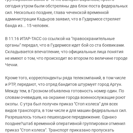
Южный Кавказ
сегодня утром были обстреляны два блок-поста федеральных
ЮФО
сил. Несколько позднее, глава чеченской временной
администрации Кадыров заявил, что в Гудермесе стреляет
банда из... 15 человек.
В 11:16 ИТАР-ТАСС со ссылкой на "правоохранительные
органы" передал, что в Гудермесе идет бой со ста боевиками.
Складывается впечатление, что официальные лица понятия
не имеют о том, что происходит во втором по величине городе
Чечни.
Кроме того, корреспонденты ряда телекомпаний, в том числе
и РТР, передают, что отряд бандитов штурмует город Аргун.
Между тем, в Грозном объявлена готовность номер один. По
словам очевидцев, на окраине города военнослужащие роют
окопы. С утра был получен приказ "Стоп колеса" для всех
видов транспорта, в том числе и для машин федеральных сил.
Разрешалось только пешеходное передвижение. Однако
позднее?штаб временной оперативной группировки отменил
приказ "Стоп колеса". Транспорт приказано пропускать