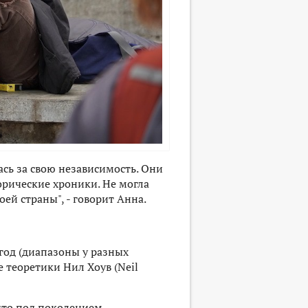
ась за свою независимость. Они
торические хроники. Не могла
оей страны", - говорит Анна.
 год (диапазоны у разных
 теоретики Нил Хоув (Neil
что под поколением