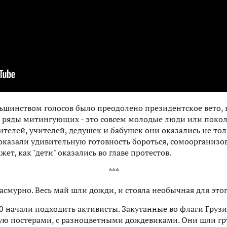
льшинством голосов было преодолено президентское вето,
 ряды митингующих - это совсем молодые люди или поко
телей, учителей, дедушек и бабушек они оказались не тол
оказали удивительную готовность бороться, сомоорганизов
ет, как "дети" оказались во главе протестов.
***
пасмурно. Весь май шли дожди, и стояла необычная для это
0 начали подходить активисты. Закутанные во флаги Грузи
ую постерами, с разноцветными дождевиками. Они шли гр