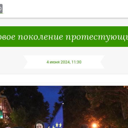
ki
rnal
il
Print
овое поколение протестующи
4 июня 2024, 11:30