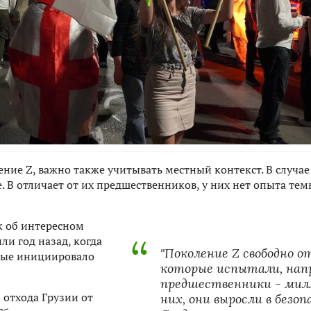
ение Z, важно также учитывать местный контекст. В случае
. В отличает от их предшественников, у них нет опыта те
к об интересном
и год назад, когда
"Поколение
Z
свободно о
рвые инициировало
которые испытали, нап
предшественники - мил
 отхода Грузии от
них, они выросли в безоп