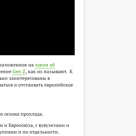
 наложенное на
закон об
ление
Gen Z
, как их называют. К
ько заинтересованы в
аться и отстаивать европейское
го сезона прохлада.
и и Евросоюза, с вувузелами и
уппами и по отдельности.