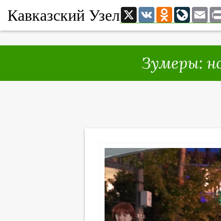
Кавказский Узел
X
VK
Odnoklassni
LiveJou
Ema
Зумеры: н