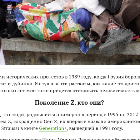
 исторических протестов в 1989 году, когда Грузия борол
газ и дубинки. Я слушала эти рассказы, как какие-то доис
столько лет мне тоже придется отстаивать независимость м
Поколение
Z
, кто они?
, это люди, родившиеся примерно в период с 1995 по 2012
ем Z, сокращенно Gen Z, их впервые назвали американские
Strauss) в книге
Generations
, вышедшей в 1991 году.
ного университета Илии, Мариам Далакишвили объясняет, 