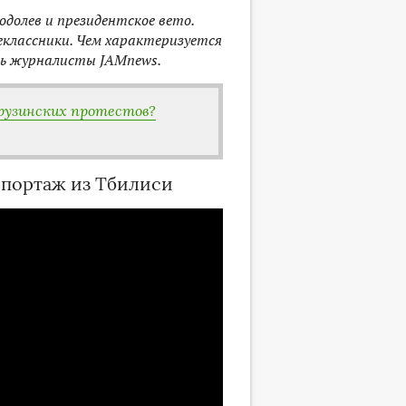
долев и президентское вето.
классники. Чем характеризуется
ись журналисты JAMnews.
 грузинских протестов?
Репортаж из Тбилиси