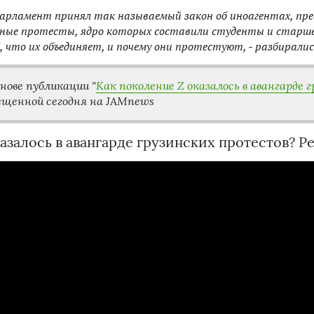
арламент принял так называемый закон об иноагентах, прео
бные протесты, ядро которых составили студенты и старше
Z, что их объединяет, и почему они протестуют, - разбирал
снове публикации
"
Как поколение Z оказалось в авангарде
мещенной сегодня на JAMnews
азалось в авангарде грузинских протестов? 