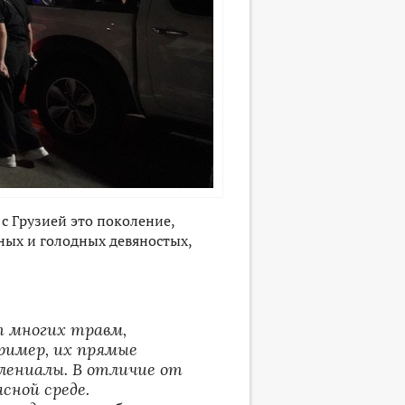
 с Грузией это поколение,
мных и голодных девяностых,
т многих травм,
ример, их прямые
лениалы. В отличие от
асной среде.